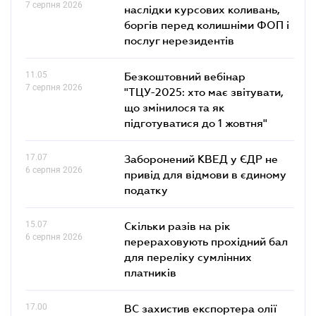
7 серпня 2026
наслідки курсових коливань,
боргів перед колишніми ФОП і
послуг нерезидентів
11.05
Безкоштовний вебінар
7 серпня 2026
"ТЦУ-2025: хто має звітувати,
що змінилося та як
підготуватися до 1 жовтня"
17.07
Заборонений КВЕД у ЄДР не
6 серпня 2026
привід для відмови в єдиному
податку
15.07
Скільки разів на рік
6 серпня 2026
перераховують прохідний бал
для переліку сумлінних
платників
17.00
ВС захистив експортера олії