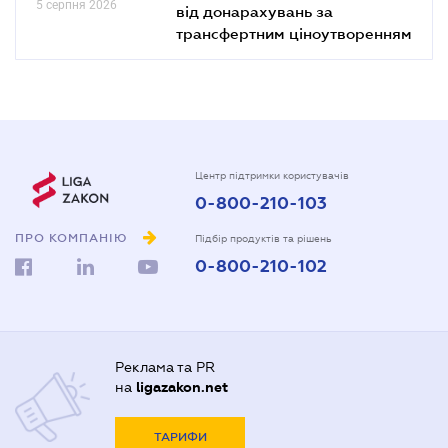
5 серпня 2026
від донарахувань за
трансфертним ціноутворенням
Центр підтримки користувачів
0-800-210-103
ПРО КОМПАНІЮ
Підбір продуктів та рішень
0-800-210-102
Реклама та PR
на
ligazakon.net
ТАРИФИ