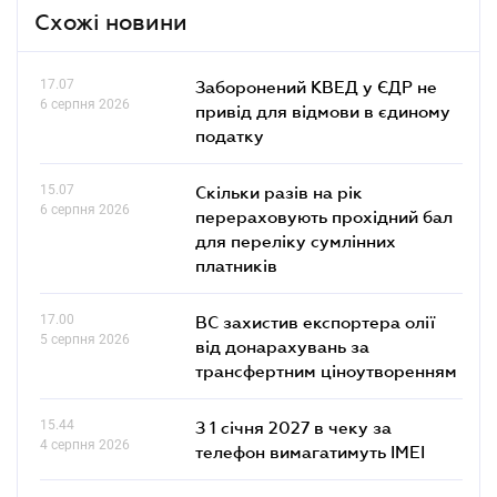
Схожі новини
17.07
Заборонений КВЕД у ЄДР не
6 серпня 2026
привід для відмови в єдиному
податку
15.07
Скільки разів на рік
6 серпня 2026
перераховують прохідний бал
для переліку сумлінних
платників
17.00
ВС захистив експортера олії
5 серпня 2026
від донарахувань за
трансфертним ціноутворенням
15.44
З 1 січня 2027 в чеку за
4 серпня 2026
телефон вимагатимуть IMEI