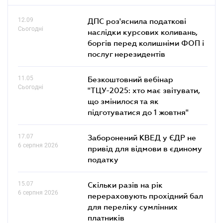
12.09
ДПС роз'яснила податкові
Сьогодні
наслідки курсових коливань,
боргів перед колишніми ФОП і
послуг нерезидентів
11.05
Безкоштовний вебінар
Сьогодні
"ТЦУ-2025: хто має звітувати,
що змінилося та як
підготуватися до 1 жовтня"
17.07
Заборонений КВЕД у ЄДР не
6 серпня 2026
привід для відмови в єдиному
податку
15.07
Скільки разів на рік
6 серпня 2026
перераховують прохідний бал
для переліку сумлінних
платників