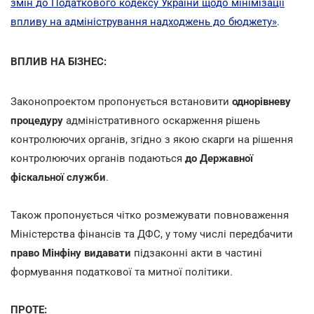
змін до Податкового кодексу України щодо мінімізації
впливу на адміністрування надходжень до бюджету»
.
ВПЛИВ НА БІЗНЕС:
Законопроектом пропонується встановити
однорівневу
процедуру
адміністративного оскарження рішень
контролюючих органів, згідно з якою скарги на рішення
контролюючих органів подаються
до Державної
фіскальної служби
.
Також пропонується чітко розмежувати повноваження
Міністерства фінансів та ДФС, у тому числі передбачити
право Мінфіну видавати
підзаконні акти в частині
формування податкової та митної політики.
ПРОТЕ: