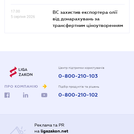
17.00
ВС захистив експортера олії
5 серпня 2026
від донарахувань за
трансфертним ціноутворенням
Центр підтримки користувачів
0-800-210-103
ПРО КОМПАНІЮ
Підбір продуктів та рішень
0-800-210-102
Реклама та PR
на
ligazakon.net