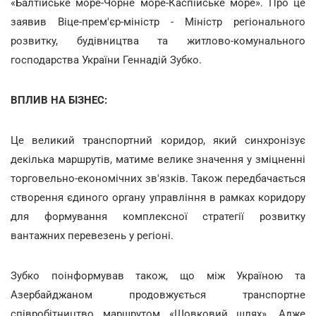
«Балтійське море-Чорне море-Каспійське море». Про це
заявив Віце-прем'єр-міністр - Міністр регіонального
розвитку, будівництва та житлово-комунального
господарства України Геннадій Зубко.
ВПЛИВ НА БІЗНЕС:
Це великий транспортний коридор, який синхронізує
декілька маршрутів, матиме велике значення у зміцненні
торговельно-економічних зв'язків. Також передбачається
створення єдиного органу управління в рамках коридору
для формування комплексної стратегії розвитку
вантажних перевезень у регіоні.
Зубко поінформував також, що між Україною та
Азербайджаном продовжується транспортне
співробітництво маршрутом «Шовковий шлях». Адже