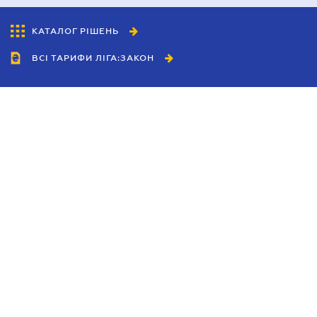
КАТАЛОГ РІШЕНЬ
ВСІ ТАРИФИ ЛІГА:ЗАКОН
Співробітництво
Агенти
Дилери
Політика конфіденційності
Умови використання сайту
Реклама
Блог
Новини компанії
Керівництва
Каталоги компаній