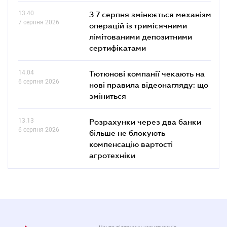
13.40
З 7 серпня змінюється механізм
7 серпня 2026
операцій із тримісячними
лімітованими депозитними
сертифікатами
14.04
Тютюнові компанії чекають на
6 серпня 2026
нові правила відеонагляду: що
зміниться
13.13
Розрахунки через два банки
6 серпня 2026
більше не блокують
компенсацію вартості
агротехніки