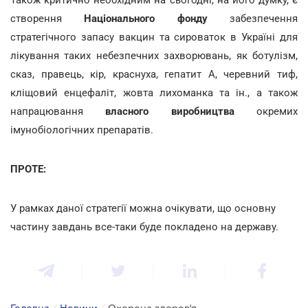
створення
Національного фонду
забезпечення
стратегічного запасу вакцин та сироваток в Україні для
лікування таких небезпечних захворювань, як ботулізм,
сказ, правець, кір, краснуха, гепатит А, черевний тиф,
кліщовий енцефаліт, жовта лихоманка та ін., а також
напрацювання
власного виробництва
окремих
імунобіологічних препаратів.
ПРОТЕ:
У рамках даної стратегії можна очікувати, що основну
частину завдань все-таки буде покладено на державу.
Головна
/
Новини
/
Охорона здоров'я