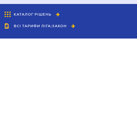
КАТАЛОГ РІШЕНЬ
ВСІ ТАРИФИ ЛІГА:ЗАКОН
Співробітництво
Агенти
Дилери
Політика конфіденційності
Умови використання сайту
Реклама
Блог
Новини компанії
Керівництва
Каталоги компаній