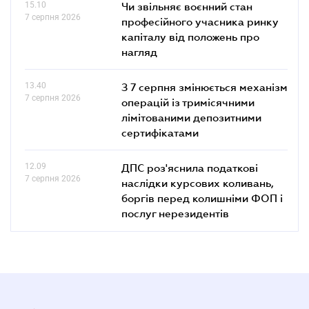
15.10
Чи звільняє воєнний стан
7 серпня 2026
професійного учасника ринку
капіталу від положень про
нагляд
13.40
З 7 серпня змінюється механізм
7 серпня 2026
операцій із тримісячними
лімітованими депозитними
сертифікатами
12.09
ДПС роз'яснила податкові
7 серпня 2026
наслідки курсових коливань,
боргів перед колишніми ФОП і
послуг нерезидентів