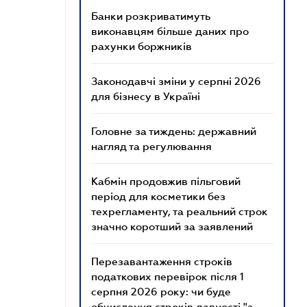
Банки розкриватимуть
виконавцям більше даних про
рахунки боржників
Законодавчі зміни у серпні 2026
для бізнесу в Україні
Головне за тиждень: державний
нагляд та регулювання
Кабмін продовжив пільговий
період для косметики без
техрегламенту, та реальний строк
значно коротший за заявлений
Перезавантаження строків
податкових перевірок після 1
серпня 2026 року: чи буде
обчислення строків давності "з