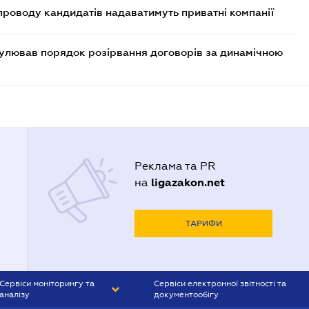
проводу кандидатів надаватимуть приватні компанії
егулював порядок розірвання договорів за динамічною
Реклама та PR
ligazakon.net
на
ТАРИФИ
Сервіси моніторингу та
Сервіси електронної звітності та
аналізу
документообігу