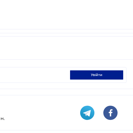
увійти
н.