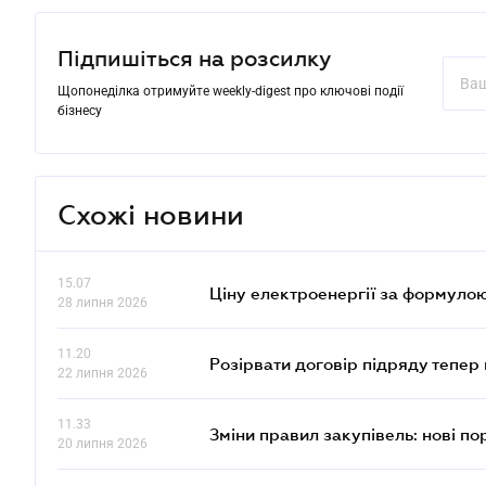
Підпишіться на розсилку
Щопонеділка отримуйте weekly-digest про ключові події
бізнесу
Схожі новини
15.07
Ціну електроенергії за формулою
28 липня 2026
11.20
Розірвати договір підряду тепер
22 липня 2026
11.33
Зміни правил закупівель: нові пор
20 липня 2026