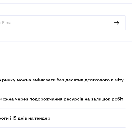
 ринку можна змінювати без десятивідсоткового ліміту
 можна через подорожчання ресурсів на залишок робіт
оги і 15 днів на тендер