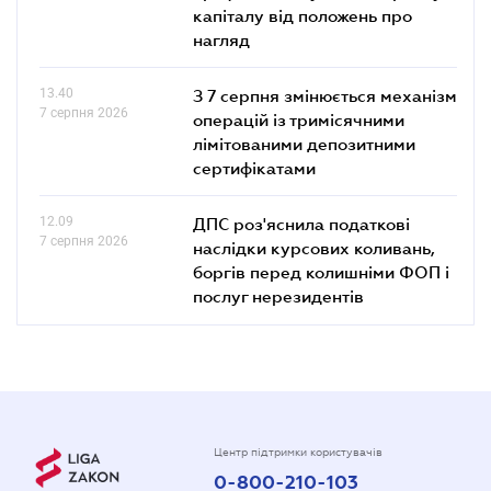
капіталу від положень про
нагляд
13.40
З 7 серпня змінюється механізм
7 серпня 2026
операцій із тримісячними
лімітованими депозитними
сертифікатами
12.09
ДПС роз'яснила податкові
7 серпня 2026
наслідки курсових коливань,
боргів перед колишніми ФОП і
послуг нерезидентів
Центр підтримки користувачів
0-800-210-103