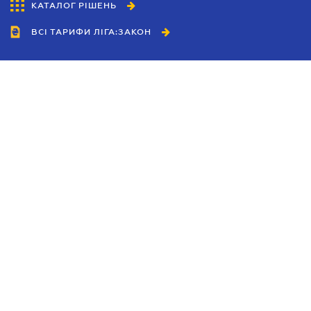
КАТАЛОГ РІШЕНЬ
ВСІ ТАРИФИ ЛІГА:ЗАКОН
Співробітництво
Агенти
Дилери
Політика конфіденційності
Умови використання сайту
Реклама
Блог
Новини компанії
Керівництва
Каталоги компаній
Теми в центрі уваги