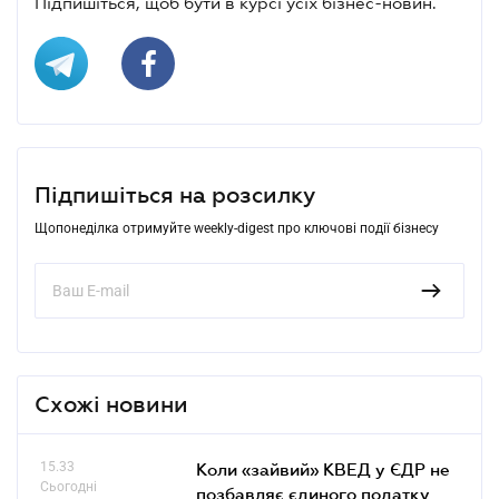
Підпишіться, щоб бути в курсі усіх бізнес-новин.
Підпишіться на розсилку
Щопонеділка отримуйте weekly-digest про ключові події бізнесу
Схожі новини
15.33
Коли «зайвий» КВЕД у ЄДР не
Сьогодні
позбавляє єдиного податку