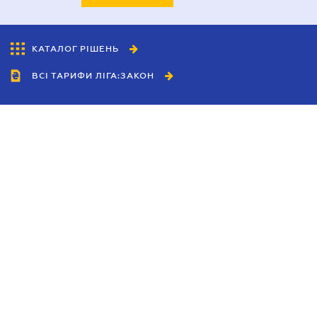
КАТАЛОГ РІШЕНЬ
ВСІ ТАРИФИ ЛІГА:ЗАКОН
Співробітництво
Агенти
Дилери
Політика конфіденційності
Умови використання сайту
Реклама
Блог
Новини компанії
Керівництва
Каталоги компаній