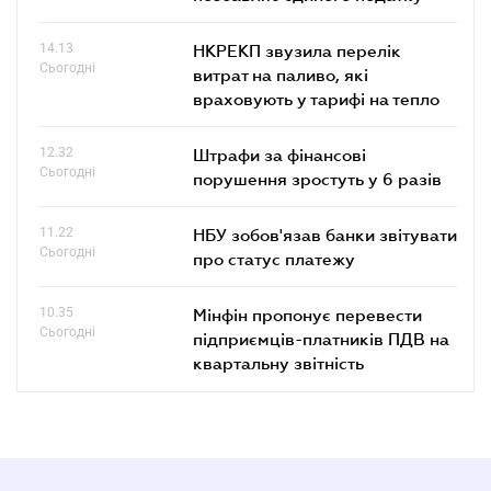
14.13
НКРЕКП звузила перелік
Сьогодні
витрат на паливо, які
враховують у тарифі на тепло
12.32
Штрафи за фінансові
Сьогодні
порушення зростуть у 6 разів
11.22
НБУ зобов'язав банки звітувати
Сьогодні
про статус платежу
10.35
Мінфін пропонує перевести
Сьогодні
підприємців-платників ПДВ на
квартальну звітність