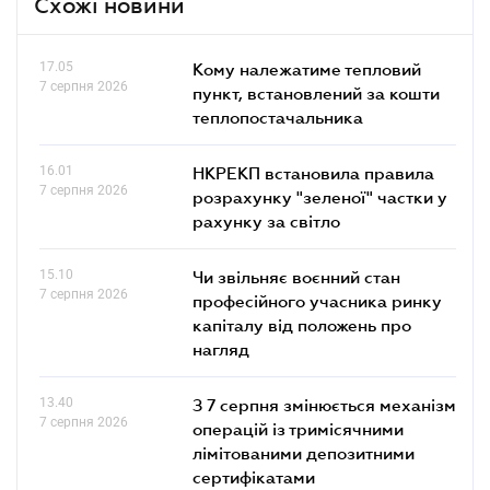
Схожі новини
17.05
Кому належатиме тепловий
7 серпня 2026
пункт, встановлений за кошти
теплопостачальника
16.01
НКРЕКП встановила правила
7 серпня 2026
розрахунку "зеленої" частки у
рахунку за світло
15.10
Чи звільняє воєнний стан
7 серпня 2026
професійного учасника ринку
капіталу від положень про
нагляд
13.40
З 7 серпня змінюється механізм
7 серпня 2026
операцій із тримісячними
лімітованими депозитними
сертифікатами