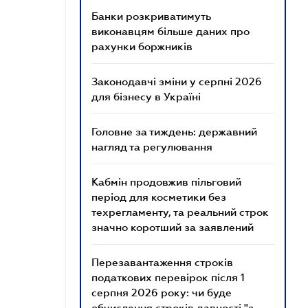
Банки розкриватимуть
виконавцям більше даних про
рахунки боржників
Законодавчі зміни у серпні 2026
для бізнесу в Україні
Головне за тиждень: державний
нагляд та регулювання
Кабмін продовжив пільговий
період для косметики без
техрегламенту, та реальний строк
значно коротший за заявлений
Перезавантаження строків
податкових перевірок після 1
серпня 2026 року: чи буде
обчислення строків давності "з