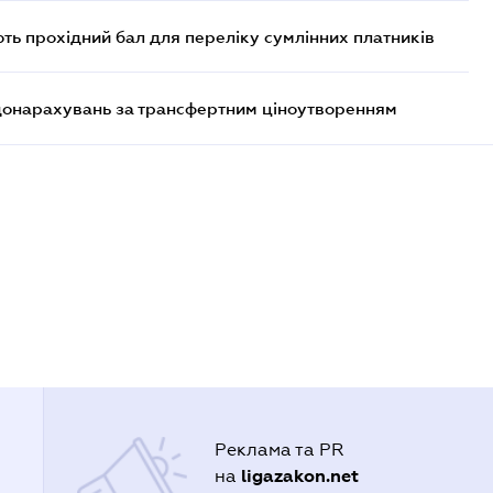
ють прохідний бал для переліку сумлінних платників
 донарахувань за трансфертним ціноутворенням
Реклама та PR
ligazakon.net
на