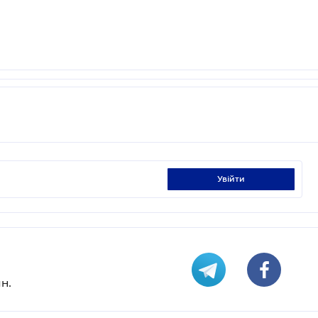
увійти
н.