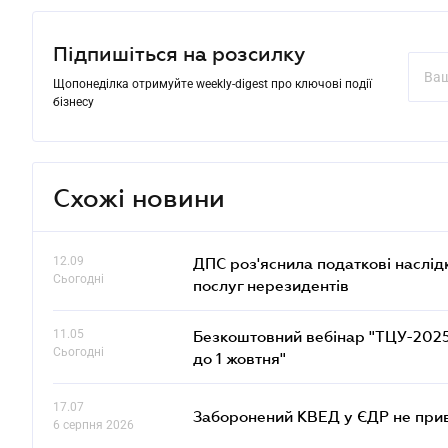
Підпишіться на розсилку
Щопонеділка отримуйте weekly-digest про ключові події
бізнесу
Схожі новини
12.09
ДПС роз'яснила податкові наслід
Сьогодні
послуг нерезидентів
11.05
Безкоштовний вебінар "ТЦУ-2025: 
Сьогодні
до 1 жовтня"
17.07
Заборонений КВЕД у ЄДР не прив
6 серпня 2026