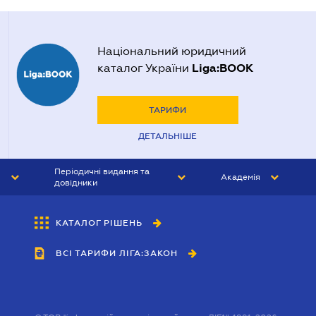
Національний юридичний
Liga:BOOK
каталог України
ТАРИФИ
ДЕТАЛЬНІШЕ
Періодичні видання та
Академія
довідники
ЮРИСТ&ЗАКОН
АКАДЕМІЯ ЛІГА:ЗАКОН
КАТАЛОГ РІШЕНЬ
БУХГАЛТЕР&ЗАКОН
ВСІ ТАРИФИ ЛІГА:ЗАКОН
ВІСНИК МСФЗ
ІНТЕРБУХ
ОСОБИСТИЙ ЕКСПЕРТ