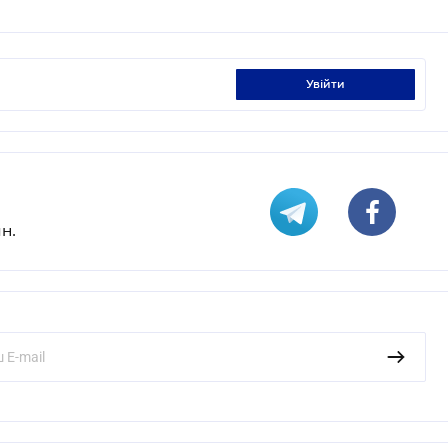
увійти
н.