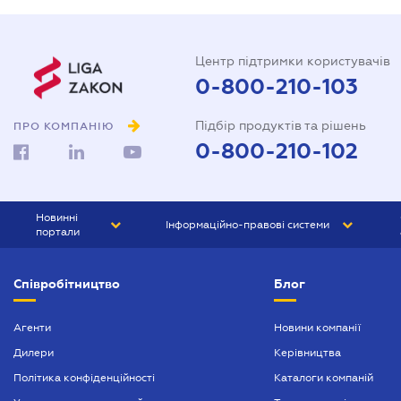
Центр підтримки користувачів
0-800-210-103
Підбір продуктів та рішень
ПРО КОМПАНІЮ
0-800-210-102
Новинні
Інформаційно-правові системи
портали
ЮРЛІГА
Право України
Співробітництво
Блог
БІЗНЕС
ГРАНД
БУХГАЛТЕР.ua
ПРАЙМ
Агенти
Новини компанії
Дилери
Керівництва
БУХГАЛТЕР ПРОФ
Політика конфіденційності
Каталоги компаній
ЮРИСТ ПРОФ