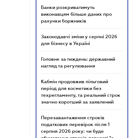
Банки розкриватимуть
виконавцям більше даних про
рахунки боржників
Законодавчі зміни у серпні 2026
для бізнесу в Україні
Головне за тиждень: державний
нагляд та регулювання
Кабмін продовжив пільговий
період для косметики без
техрегламенту, та реальний строк
значно коротший за заявлений
Перезавантаження строків
податкових перевірок після 1
серпня 2026 року: чи буде
обчислення строків давності "з