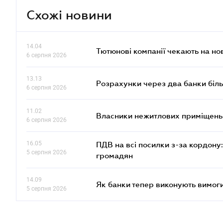
Схожі новини
14.04
Тютюнові компанії чекають на но
6 серпня 2026
13.13
Розрахунки через два банки біль
6 серпня 2026
11.02
Власники нежитлових приміщень 
6 серпня 2026
16.05
ПДВ на всі посилки з-за кордону:
5 серпня 2026
громадян
14.09
Як банки тепер виконують вимоги
5 серпня 2026