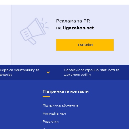
Реклама та PR
ligazakon.net
на
ТАРИФИ
Сервіси моніторингу та
Сервіси електронної звітності та
аналізу
документообігу
CONTR AGENT
Liga:REPORT
Підтримка та контакти
SMS-МАЯК
VERDICTUM
Підтримка абонентів
Напишіть нам
SEMANTRUM
Розсилки
SMS-МАЯК ІПОТЕКА