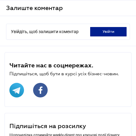
Залиште коментар
Увійдіть, щоб залишити коментар
увійти
Читайте нас в соцмережах.
Підпишіться, щоб бути в курсі усіх бізнес-новин.
Підпишіться на розсилку
Щопонеділка отримуйте weekly-digest про ключові події бізнесу