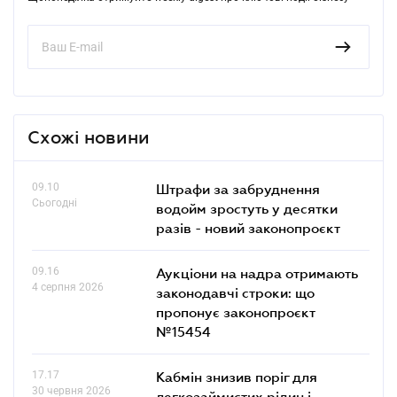
Схожі новини
09.10
Штрафи за забруднення
Сьогодні
водойм зростуть у десятки
разів - новий законопроєкт
09.16
Аукціони на надра отримають
4 серпня 2026
законодавчі строки: що
пропонує законопроєкт
№15454
17.17
Кабмін знизив поріг для
30 червня 2026
легкозаймистих рідин і