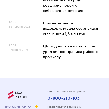
розширив перелік
небезпечних речовин
10.43
Власна звітність
18 червня 2026
водокористувача обернулася
стягненням 1,6 млн грн
15.07
QR-код на кожній снасті – як
2 червня 2026
уряд змінює правила рибного
промислу
Центр підтримки користувачів
0-800-210-103
ПРО КОМПАНІЮ
Підбір продуктів та рішень