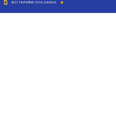
ВСІ ТАРИФИ ЛІГА:ЗАКОН
Співробітництво
Агенти
Дилери
Політика конфіденційності
Умови використання сайту
Реклама
Блог
Новини компанії
Керівництва
Каталоги компаній
Теми в центрі уваги
Підтримка та контакти