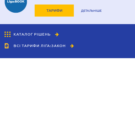
ТАРИФИ
ДЕТАЛЬНІШЕ
КАТАЛОГ РІШЕНЬ
ВСІ ТАРИФИ ЛІГА:ЗАКОН
Співробітництво
Агенти
Дилери
Політика конфіденційності
Умови використання сайту
Реклама
Блог
Новини компанії