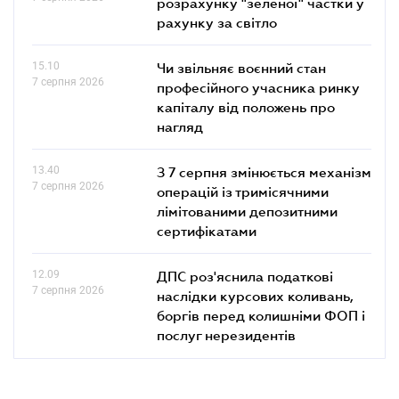
розрахунку "зеленої" частки у
рахунку за світло
15.10
Чи звільняє воєнний стан
7 серпня 2026
професійного учасника ринку
капіталу від положень про
нагляд
13.40
З 7 серпня змінюється механізм
7 серпня 2026
операцій із тримісячними
лімітованими депозитними
сертифікатами
12.09
ДПС роз'яснила податкові
7 серпня 2026
наслідки курсових коливань,
боргів перед колишніми ФОП і
послуг нерезидентів