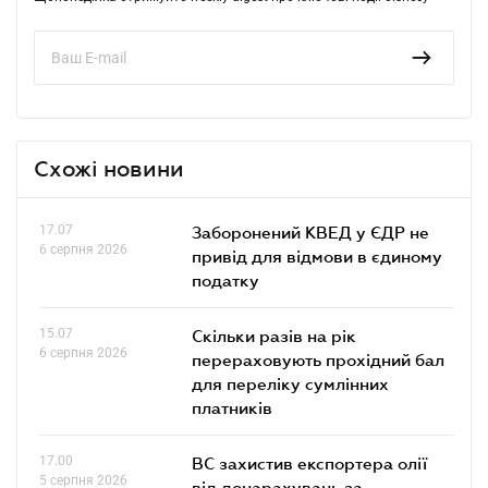
Схожі новини
17.07
Заборонений КВЕД у ЄДР не
6 серпня 2026
привід для відмови в єдиному
податку
15.07
Скільки разів на рік
6 серпня 2026
перераховують прохідний бал
для переліку сумлінних
платників
17.00
ВС захистив експортера олії
5 серпня 2026
від донарахувань за