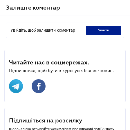
Залиште коментар
Увійдіть, щоб залишити коментар
увійти
Читайте нас в соцмережах.
Підпишіться, щоб бути в курсі усіх бізнес-новин.
Підпишіться на розсилку
Щопонеділка отримуйте weekly-digest про ключові події бізнесу