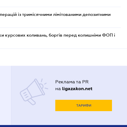
операцій із тримісячними лімітованими депозитними
ки курсових коливань, боргів перед колишніми ФОП і
Реклама та PR
ligazakon.net
на
ТАРИФИ