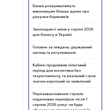
Банки розкриватимуть
виконавцям більше даних про
рахунки боржників
Законодавчі зміни у серпні 2026
для бізнесу в Україні
Головне за тиждень: державний
нагляд та регулювання
Кабмін продовжив пільговий
період для косметики без
техрегламенту, та реальний строк
значно коротший за заявлений
Перезавантаження строків
податкових перевірок після 1
серпня 2026 року: чи буде
обчислення строків давності "з