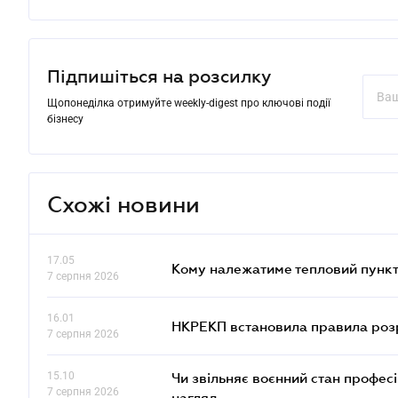
Підпишіться на розсилку
Щопонеділка отримуйте weekly-digest про ключові події
бізнесу
Схожі новини
17.05
Кому належатиме тепловий пункт
7 серпня 2026
16.01
НКРЕКП встановила правила розра
7 серпня 2026
15.10
Чи звільняє воєнний стан профес
7 серпня 2026
нагляд