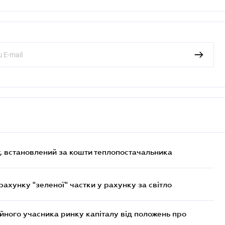
, встановлений за кошти теплопостачальника
хунку "зеленої" частки у рахунку за світло
ійного учасника ринку капіталу від положень про