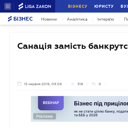
БІЗНЕСУ
ЮРИСТУ
БУ
БІЗНЕС
Новини
Аналітика
Інтерв'ю
П
Санація замість банкрут
15 червня 2016, 09:06
318
0
Реклама