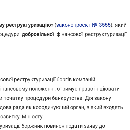
ву реструктуризацію
» (
законопроект № 3555
), який
роцедури
добровільної
фінансової реструктуризації
ової реструктуризації боргів компаній.
інансовому положенні, отримує право ініціювати
и початку процедури банкрутства. Дія закону
дова рада як координуючий орган, в який входять
озвитку, Мінюсту.
уризації, боржник повинен подати заяву до