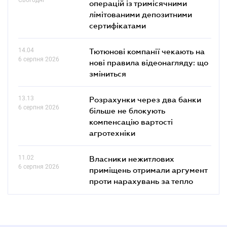
операцій із тримісячними
лімітованими депозитними
сертифікатами
14.04
Тютюнові компанії чекають на
6 серпня 2026
нові правила відеонагляду: що
зміниться
13.13
Розрахунки через два банки
6 серпня 2026
більше не блокують
компенсацію вартості
агротехніки
11.02
Власники нежитлових
6 серпня 2026
приміщень отримали аргумент
проти нарахувань за тепло