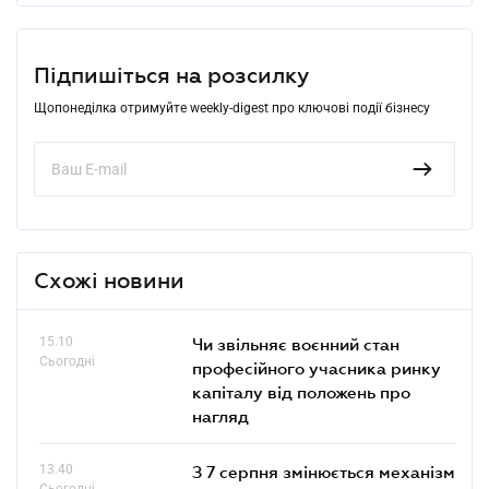
Підпишіться на розсилку
Щопонеділка отримуйте weekly-digest про ключові події бізнесу
Схожі новини
15.10
Чи звільняє воєнний стан
Сьогодні
професійного учасника ринку
капіталу від положень про
нагляд
13.40
З 7 серпня змінюється механізм
Сьогодні