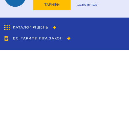
ТАРИФИ
ДЕТАЛЬНІШЕ
КАТАЛОГ РІШЕНЬ
ВСІ ТАРИФИ ЛІГА:ЗАКОН
Співробітництво
Агенти
Дилери
Політика конфіденційності
Умови використання сайту
Реклама
Блог
Новини компанії
Керівництва