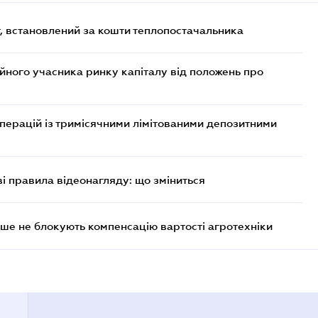
, встановлений за кошти теплопостачальника
ійного учасника ринку капіталу від положень про
операцій із тримісячними лімітованими депозитними
ві правила відеонагляду: що зміниться
ше не блокують компенсацію вартості агротехніки