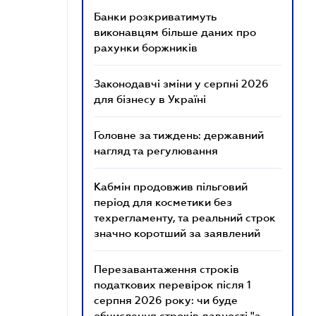
Банки розкриватимуть
виконавцям більше даних про
рахунки боржників
Законодавчі зміни у серпні 2026
для бізнесу в Україні
Головне за тиждень: державний
нагляд та регулювання
Кабмін продовжив пільговий
період для косметики без
техрегламенту, та реальний строк
значно коротший за заявлений
Перезавантаження строків
податкових перевірок після 1
серпня 2026 року: чи буде
обчислення строків давності "з