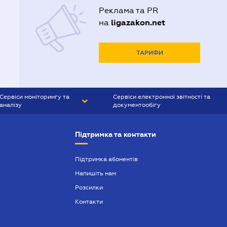
Реклама та PR
ligazakon.net
на
ТАРИФИ
Сервіси моніторингу та
Сервіси електронної звітності та
аналізу
документообігу
CONTR AGENT
Liga:REPORT
Підтримка та контакти
SMS-МАЯК
VERDICTUM
Підтримка абонентів
Напишіть нам
SEMANTRUM
Розсилки
SMS-МАЯК ІПОТЕКА
Контакти