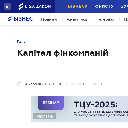
БІЗНЕСУ
ЮРИСТУ
БУ
БІЗНЕС
Новини
Аналітика
Інтерв'ю
П
Галузі
Капітал фінкомпаній
14 червня 2016, 09:06
339
0
Реклама