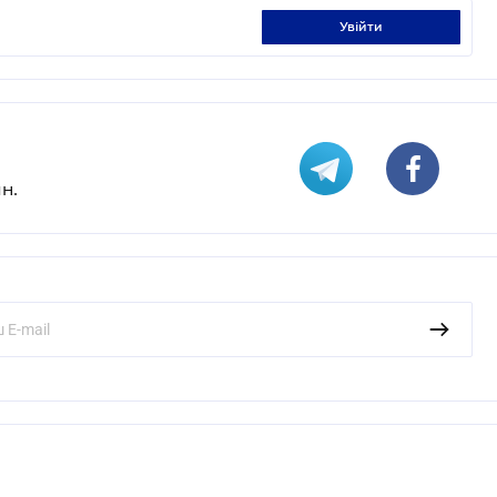
увійти
н.