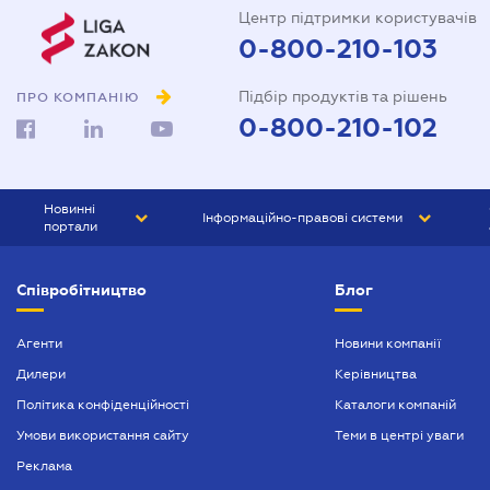
Центр підтримки користувачів
0-800-210-103
Підбір продуктів та рішень
ПРО КОМПАНІЮ
0-800-210-102
Новинні
Інформаційно-правові системи
портали
ЮРЛІГА
Право України
Співробітництво
Блог
БІЗНЕС
ГРАНД
БУХГАЛТЕР.ua
ПРАЙМ
Агенти
Новини компанії
Дилери
Керівництва
БУХГАЛТЕР ПРОФ
Політика конфіденційності
Каталоги компаній
ЮРИСТ ПРОФ
Умови використання сайту
Теми в центрі уваги
ЮРИСТ
Реклама
ПІДПРИЄМЕЦЬ