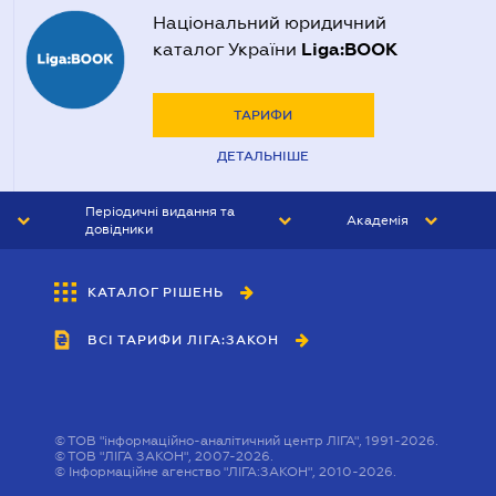
Національний юридичний
Liga:BOOK
каталог України
ТАРИФИ
ДЕТАЛЬНІШЕ
Періодичні видання та
Академія
довідники
ЮРИСТ&ЗАКОН
АКАДЕМІЯ ЛІГА:ЗАКОН
КАТАЛОГ РІШЕНЬ
БУХГАЛТЕР&ЗАКОН
ВСІ ТАРИФИ ЛІГА:ЗАКОН
ВІСНИК МСФЗ
ІНТЕРБУХ
ОСОБИСТИЙ ЕКСПЕРТ
©
ТОВ "інформаційно-аналітичний центр ЛІГА", 1991-2026.
©
ТОВ "ЛІГА ЗАКОН", 2007-2026.
©
Інформаційне агенство "ЛІГА:ЗАКОН", 2010-2026.