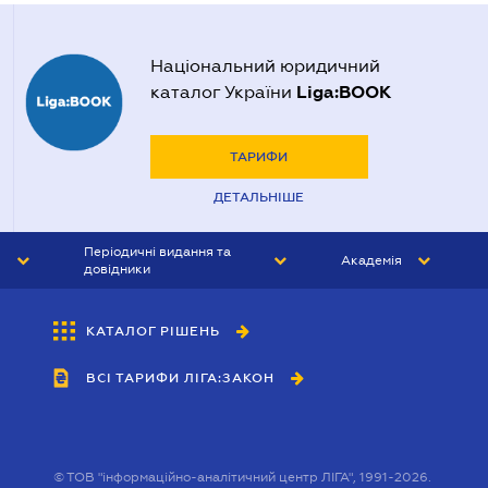
Національний юридичний
Liga:BOOK
каталог України
ТАРИФИ
ДЕТАЛЬНІШЕ
Періодичні видання та
Академія
довідники
ЮРИСТ&ЗАКОН
АКАДЕМІЯ ЛІГА:ЗАКОН
КАТАЛОГ РІШЕНЬ
БУХГАЛТЕР&ЗАКОН
ВСІ ТАРИФИ ЛІГА:ЗАКОН
ВІСНИК МСФЗ
ІНТЕРБУХ
ОСОБИСТИЙ ЕКСПЕРТ
©
ТОВ "інформаційно-аналітичний центр ЛІГА", 1991-2026.