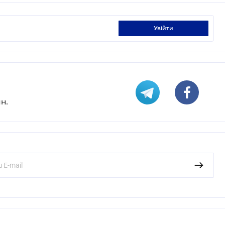
увійти
н.