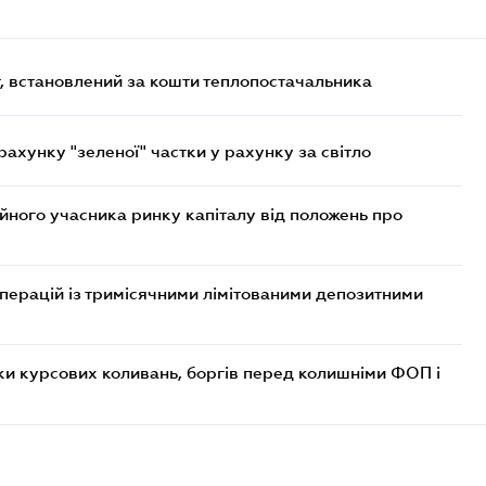
, встановлений за кошти теплопостачальника
хунку "зеленої" частки у рахунку за світло
ійного учасника ринку капіталу від положень про
операцій із тримісячними лімітованими депозитними
ки курсових коливань, боргів перед колишніми ФОП і