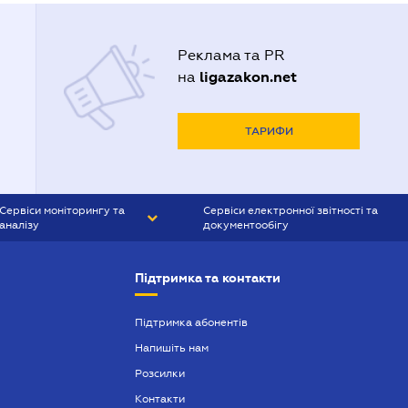
Реклама та PR
ligazakon.net
на
ТАРИФИ
Сервіси моніторингу та
Сервіси електронної звітності та
аналізу
документообігу
CONTR AGENT
Liga:REPORT
Підтримка та контакти
SMS-МАЯК
VERDICTUM
Підтримка абонентів
Напишіть нам
SEMANTRUM
Розсилки
SMS-МАЯК ІПОТЕКА
Контакти