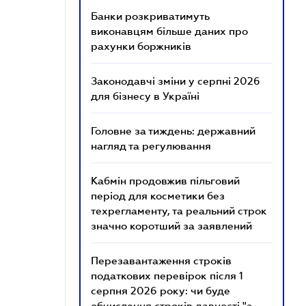
Банки розкриватимуть
виконавцям більше даних про
рахунки боржників
Законодавчі зміни у серпні 2026
для бізнесу в Україні
Головне за тиждень: державний
нагляд та регулювання
Кабмін продовжив пільговий
період для косметики без
техрегламенту, та реальний строк
значно коротший за заявлений
Перезавантаження строків
податкових перевірок після 1
серпня 2026 року: чи буде
обчислення строків давності "з