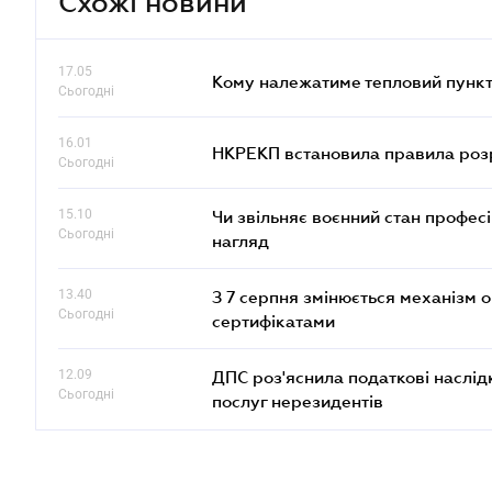
Схожі новини
17.05
Кому належатиме тепловий пункт
Сьогодні
16.01
НКРЕКП встановила правила розра
Сьогодні
15.10
Чи звільняє воєнний стан профес
Сьогодні
нагляд
13.40
З 7 серпня змінюється механізм 
Сьогодні
сертифікатами
12.09
ДПС роз'яснила податкові наслід
Сьогодні
послуг нерезидентів