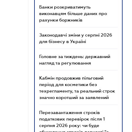
Банки розкриватимуть
виконавцям більше даних про
рахунки боржників
Законодавчі зміни у серпні 2026
для бізнесу в Україні
Головне за тиждень: державний
нагляд та регулювання
Кабмін продовжив пільговий
період для косметики без
техрегламенту, та реальний строк
значно коротший за заявлений
Перезавантаження строків
податкових перевірок після 1
серпня 2026 року: чи буде
обчислення строків давності "з