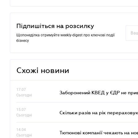
Підпишіться на розсилку
Щопонеділка отримуйте weekly-digest про ключові події
бізнесу
Схожі новини
17.07
Заборонений КВЕД у ЄДР не прив
Сьогодні
15.07
Скільки разів на рік перерахову
Сьогодні
14.04
Тютюнові компанії чекають на но
Сьогодні