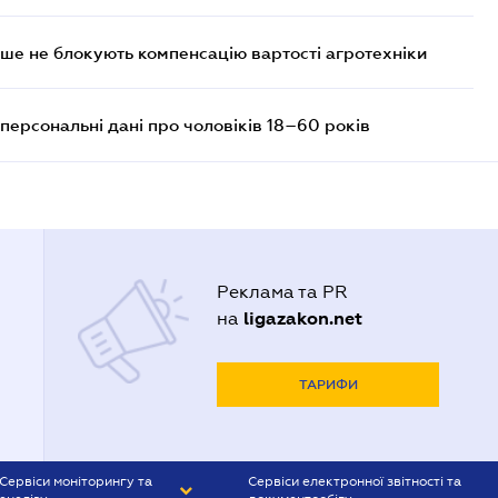
ше не блокують компенсацію вартості агротехніки
персональні дані про чоловіків 18–60 років
Реклама та PR
ligazakon.net
на
ТАРИФИ
Сервіси моніторингу та
Сервіси електронної звітності та