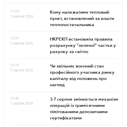
17.05
Кому належатиме тепловий
7 серпня 2026
пункт, встановлений за кошти
теплопостачальника
16.01
НКРЕКП встановила правила
7 серпня 2026
розрахунку "зеленої" частки у
рахунку за світло
15.10
Чи звільняє воєнний стан
7 серпня 2026
професійного учасника ринку
капіталу від положень про
нагляд
13.40
З 7 серпня змінюється механізм
7 серпня 2026
операцій із тримісячними
лімітованими депозитними
сертифікатами