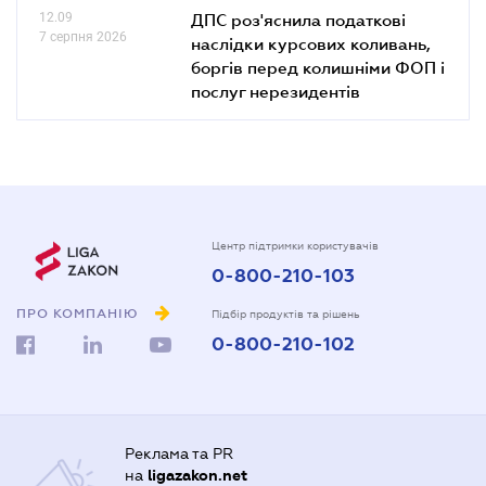
12.09
ДПС роз'яснила податкові
7 серпня 2026
наслідки курсових коливань,
боргів перед колишніми ФОП і
послуг нерезидентів
Центр підтримки користувачів
0-800-210-103
ПРО КОМПАНІЮ
Підбір продуктів та рішень
0-800-210-102
Реклама та PR
на
ligazakon.net