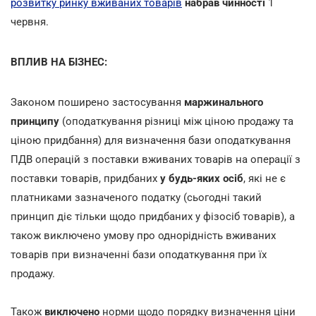
розвитку ринку вживаних товарів
набрав чинності
1
червня.
ВПЛИВ НА БІЗНЕС:
Законом поширено застосування
маржинального
принципу
(оподаткування різниці між ціною продажу та
ціною придбання) для визначення бази оподаткування
ПДВ операцій з поставки вживаних товарів на операції з
поставки товарів, придбаних
у будь-яких осіб
, які не є
платниками зазначеного податку (сьогодні такий
принцип діє тільки щодо придбаних у фізосіб товарів), а
також виключено умову про однорідність вживаних
товарів при визначенні бази оподаткування при їх
продажу.
Також
виключено
норми щодо порядку визначення ціни