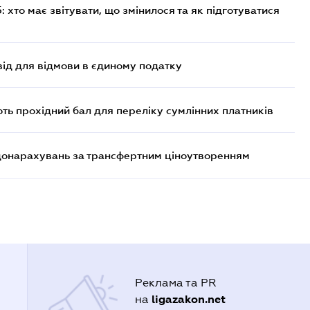
хто має звітувати, що змінилося та як підготуватися
ід для відмови в єдиному податку
ють прохідний бал для переліку сумлінних платників
 донарахувань за трансфертним ціноутворенням
Реклама та PR
ligazakon.net
на