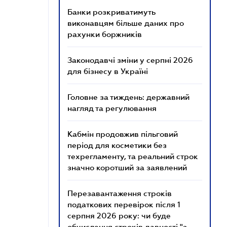
Банки розкриватимуть
виконавцям більше даних про
рахунки боржників
Законодавчі зміни у серпні 2026
для бізнесу в Україні
Головне за тиждень: державний
нагляд та регулювання
Кабмін продовжив пільговий
період для косметики без
техрегламенту, та реальний строк
значно коротший за заявлений
Перезавантаження строків
податкових перевірок після 1
серпня 2026 року: чи буде
обчислення строків давності "з