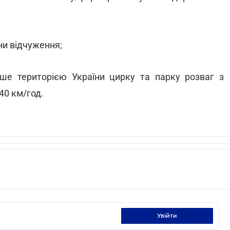
ни відчуження;
ише територією України цирку та парку розваг з
0 км/год.
увійти