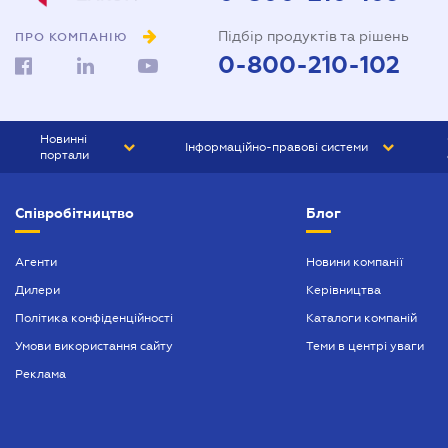
Підбір продуктів та рішень
ПРО КОМПАНІЮ
0-800-210-102
Новинні
Інформаційно-правові системи
портали
ЮРЛІГА
Право України
Співробітництво
Блог
БІЗНЕС
ГРАНД
БУХГАЛТЕР.ua
ПРАЙМ
Агенти
Новини компанії
Дилери
Керівництва
БУХГАЛТЕР ПРОФ
Політика конфіденційності
Каталоги компаній
ЮРИСТ ПРОФ
Умови використання сайту
Теми в центрі уваги
ЮРИСТ
Реклама
ПІДПРИЄМЕЦЬ