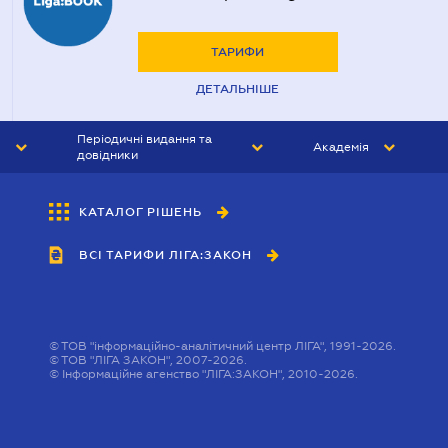
ТАРИФИ
ДЕТАЛЬНІШЕ
Періодичні видання та
Академія
довідники
ЮРИСТ&ЗАКОН
АКАДЕМІЯ ЛІГА:ЗАКОН
КАТАЛОГ РІШЕНЬ
БУХГАЛТЕР&ЗАКОН
ВСІ ТАРИФИ ЛІГА:ЗАКОН
ВІСНИК МСФЗ
ІНТЕРБУХ
ОСОБИСТИЙ ЕКСПЕРТ
©
ТОВ "інформаційно-аналітичний центр ЛІГА", 1991-2026.
©
ТОВ "ЛІГА ЗАКОН", 2007-2026.
©
Інформаційне агенство "ЛІГА:ЗАКОН", 2010-2026.