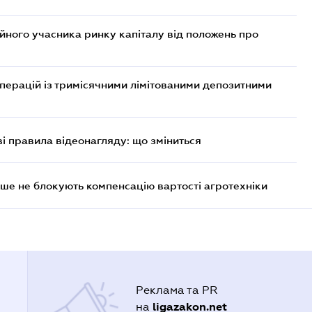
ійного учасника ринку капіталу від положень про
операцій із тримісячними лімітованими депозитними
ві правила відеонагляду: що зміниться
ше не блокують компенсацію вартості агротехніки
Реклама та PR
ligazakon.net
на