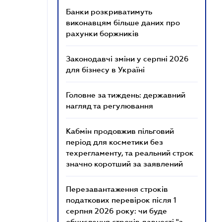
Банки розкриватимуть
виконавцям більше даних про
рахунки боржників
Законодавчі зміни у серпні 2026
для бізнесу в Україні
Головне за тиждень: державний
нагляд та регулювання
Кабмін продовжив пільговий
період для косметики без
техрегламенту, та реальний строк
значно коротший за заявлений
Перезавантаження строків
податкових перевірок після 1
серпня 2026 року: чи буде
обчислення строків давності "з