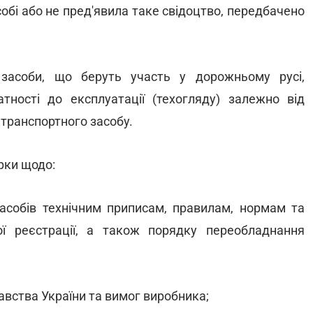
собі або не пред'явила таке свідоцтво, передбачено
і засоби, що беруть участь у дорожньому русі,
атності до експлуатації (техогляду) залежно від
я транспортного засобу.
рки щодо:
 засобів технічним приписам, правилам, нормам та
ї реєстрації, а також порядку переобладнання
авства України та вимог виробника;