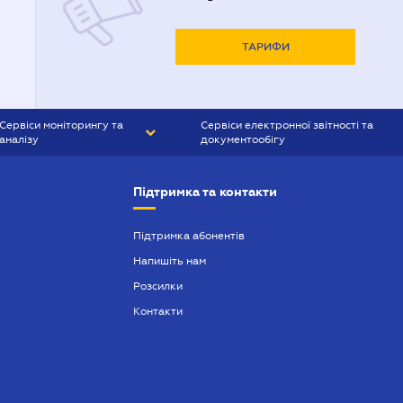
ТАРИФИ
Сервіси моніторингу та
Сервіси електронної звітності та
аналізу
документообігу
CONTR AGENT
Liga:REPORT
Підтримка та контакти
SMS-МАЯК
VERDICTUM
Підтримка абонентів
Напишіть нам
SEMANTRUM
Розсилки
SMS-МАЯК ІПОТЕКА
Контакти