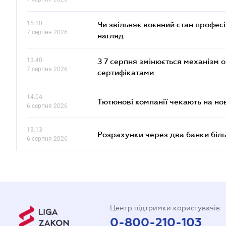
15.10
Чи звільняє воєнний стан профес
7 серпня 2026
нагляд
13.40
З 7 серпня змінюється механізм 
7 серпня 2026
сертифікатами
14.04
Тютюнові компанії чекають на но
6 серпня 2026
13.13
Розрахунки через два банки біль
6 серпня 2026
Центр підтримки користувачів
0-800-210-103