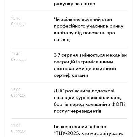
рахунку за світло
15.10
Чи звільняє воєнний стан
Сьогодні
професійного учасника ринку
капіталу від положень про
нагляд
13.40
З 7 серпня змінюється механізм
Сьогодні
операцій із тримісячними
лімітованими депозитними
сертифікатами
12.09
ДПС роз'яснила податкові
Сьогодні
наслідки курсових коливань,
боргів перед колишніми ФОП і
послуг нерезидентів
11.05
Безкоштовний вебінар
Сьогодні
"ТЦУ-2025: хто має звітувати,