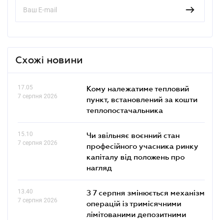
Схожі новини
17.05
Кому належатиме тепловий
7 серпня 2026
пункт, встановлений за кошти
теплопостачальника
15.10
Чи звільняє воєнний стан
7 серпня 2026
професійного учасника ринку
капіталу від положень про
нагляд
13.40
З 7 серпня змінюється механізм
7 серпня 2026
операцій із тримісячними
лімітованими депозитними