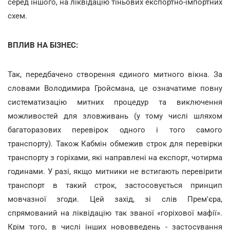
серед іншого, на ліквідацію тіньових експортно-імпортних
схем.
ВПЛИВ НА БІЗНЕС:
Так, передбачено створення єдиного митного вікна. За
словами Володимира Гройсмана, це означатиме повну
систематизацію митних процедур та виключення
можливостей для зловживань (у тому числі шляхом
багаторазових перевірок одного і того самого
транспорту). Також Кабмін обмежив строк для перевірки
транспорту з горіхами, які направлені на експорт, чотирма
годинами. У разі, якщо митники не встигають перевірити
транспорт в такий строк, застосовується принцип
мовчазної згоди. Цей захід, зі слів Прем'єра,
спрямований на ліквідацію так званої «горіхової мафії».
Крім того, в числі інших нововведень - застосування