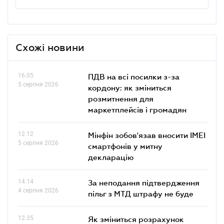
Схожі новини
16.05
ПДВ на всі посилки з-за
5 серпня 2026
кордону: як зміниться
розмитнення для
маркетплейсів і громадян
12.12
Мінфін зобов'язав вносити IMEI
5 серпня 2026
смартфонів у митну
декларацію
14.14
За неподання підтвердження
4 серпня 2026
пільг з МТД штрафу не буде
12.35
Як зміниться розрахунок