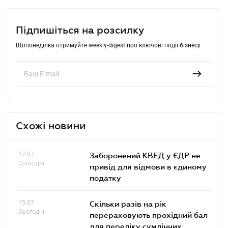
Підпишіться на розсилку
Щопонеділка отримуйте weekly-digest про ключові події бізнесу
Схожі новини
17.07
Заборонений КВЕД у ЄДР не
Сьогодні
привід для відмови в єдиному
податку
15.07
Скільки разів на рік
Сьогодні
перераховують прохідний бал
для переліку сумлінних