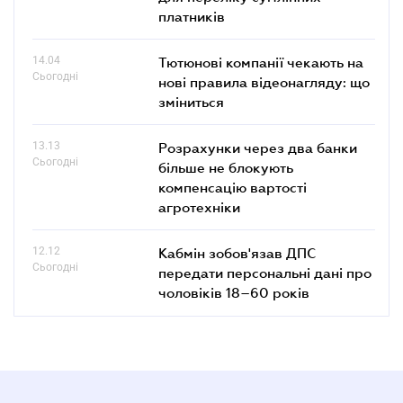
платників
14.04
Тютюнові компанії чекають на
Сьогодні
нові правила відеонагляду: що
зміниться
13.13
Розрахунки через два банки
Сьогодні
більше не блокують
компенсацію вартості
агротехніки
12.12
Кабмін зобов'язав ДПС
Сьогодні
передати персональні дані про
чоловіків 18–60 років