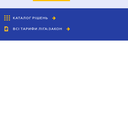
КАТАЛОГ РІШЕНЬ
ВСІ ТАРИФИ ЛІГА:ЗАКОН
Співробітництво
Агенти
Дилери
Політика конфіденційності
Умови використання сайту
Реклама
Блог
Новини компанії
Керівництва
Каталоги компаній