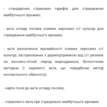
- стандартних страхових тарифів для страхування
майбутнього врожаю;
- акта огляду посівів озимих зернових с/г культур для
страхування майбутнього врожаю;
- акта визначення врожайності озимих зернових с/г
культур, застрахованих з держпідтримкою від с/г ризиків
на весняно-літній період вирощування, біологічним
методом (і окремого акта, що передбачає метод
контрольного обмолоту);
- карти поля до акта огляду посівів;
- страхового акта при страхуванні майбутнього врожаю;