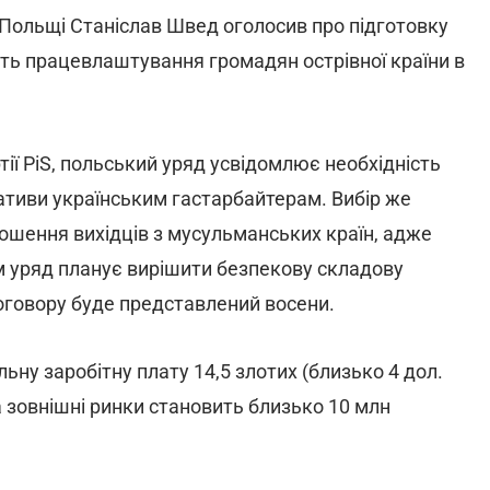
ики Польщі Станіслав Швед оголосив про підготовку
сть працевлаштування громадян острівної країни в
ії PiS, польський уряд усвідомлює необхідність
ативи українським гастарбайтерам. Вибір же
ошення вихідців з мусульманських країн, адже
ом уряд планує вирішити безпекову складову
договору буде представлений восени.
ьну заробітну плату 14,5 злотих (близько 4 дол.
а зовнішні ринки становить близько 10 млн