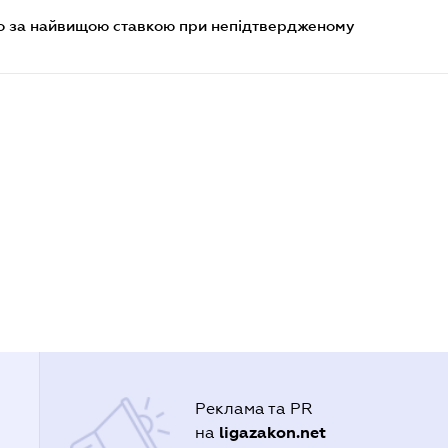
то за найвищою ставкою при непідтвердженому
Реклама та PR
ligazakon.net
на