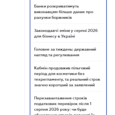
Банки розкриватимуть
виконавцям більше даних про
рахунки боржників
Законодавчі зміни у серпні 2026
для бізнесу в Україні
Головне за тиждень: державний
нагляд та регулювання
Кабмін продовжив пільговий
період для косметики без
техрегламенту, та реальний строк
значно коротший за заявлений
Перезавантаження строків
податкових перевірок після 1
серпня 2026 року: чи буде
обчислення строків давності "з