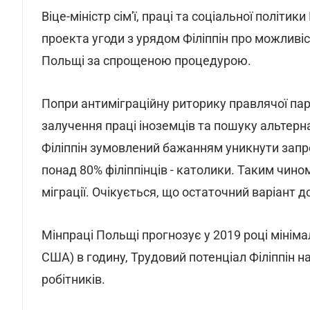
Віце-міністр сім'ї, праці та соціальної політ
проекта угоди з урядом Філіппін про можливі
Польщі за спрощеною процедурою.
Попри антиміграційну риторику правлячої парт
залучення праці іноземців та пошуку альтерн
Філіппін зумовлений бажанням уникнути запр
понад 80% філіппінців - католики. Таким чин
міграції. Очікується, що остаточний варіант 
Мінпраці Польщі прогнозує у 2019 році мінімал
США) в годину, Трудовий потенціал Філіппін н
робітників.