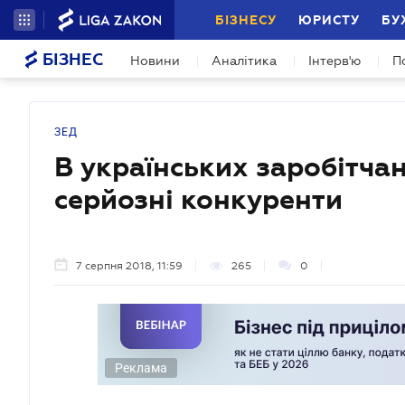
БІЗНЕСУ
ЮРИСТУ
БУ
БІЗНЕС
Новини
Аналітика
Інтерв'ю
П
ЗЕД
В українських заробітчан
серйозні конкуренти
7 серпня 2018, 11:59
265
0
Реклама