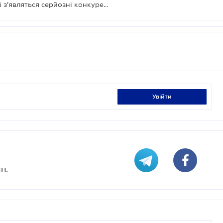
В українських заробітчан у Польщі з’являться серйозні конкуренти
увійти
н.