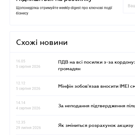
Щопонеділка отримуйте weekly-digest про ключові події
бізнесу
Схожі новини
16.05
ПДВ на всі посилки з-за кордону:
5 серпня 2026
громадян
12.12
Мінфін зобов'язав вносити IMEI 
5 серпня 2026
14.14
За неподання підтвердження піл
4 серпня 2026
12.35
Як зміниться розрахунок акцизу 
29 липня 2026