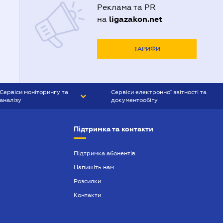
Реклама та PR
ligazakon.net
на
ТАРИФИ
Сервіси моніторингу та
Сервіси електронної звітності та
аналізу
документообігу
CONTR AGENT
Liga:REPORT
Підтримка та контакти
SMS-МАЯК
VERDICTUM
Підтримка абонентів
Напишіть нам
SEMANTRUM
Розсилки
SMS-МАЯК ІПОТЕКА
Контакти