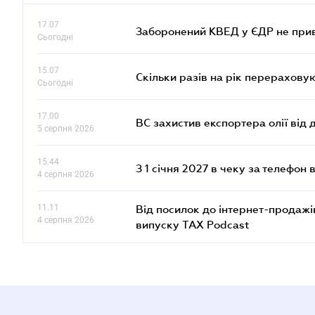
17.07
Заборонений КВЕД у ЄДР не прив
Сьогодні
15.07
Скільки разів на рік перерахову
Сьогодні
17.00
ВС захистив експортера олії від
5 серпня 2026
15.44
З 1 січня 2027 в чеку за телефон
4 серпня 2026
11.11
Від посилок до інтернет-продажі
4 серпня 2026
випуску TAX Podcast