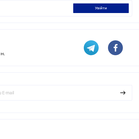
увійти
н.