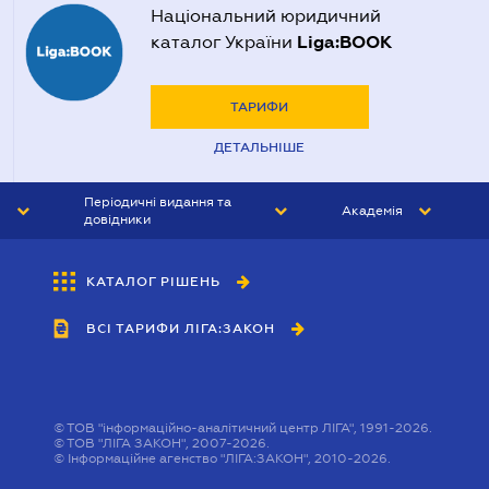
Національний юридичний
Liga:BOOK
каталог України
ТАРИФИ
ДЕТАЛЬНІШЕ
Періодичні видання та
Академія
довідники
ЮРИСТ&ЗАКОН
АКАДЕМІЯ ЛІГА:ЗАКОН
КАТАЛОГ РІШЕНЬ
БУХГАЛТЕР&ЗАКОН
ВСІ ТАРИФИ ЛІГА:ЗАКОН
ВІСНИК МСФЗ
ІНТЕРБУХ
ОСОБИСТИЙ ЕКСПЕРТ
©
ТОВ "інформаційно-аналітичний центр ЛІГА", 1991-2026.
©
ТОВ "ЛІГА ЗАКОН", 2007-2026.
©
Інформаційне агенство "ЛІГА:ЗАКОН", 2010-2026.