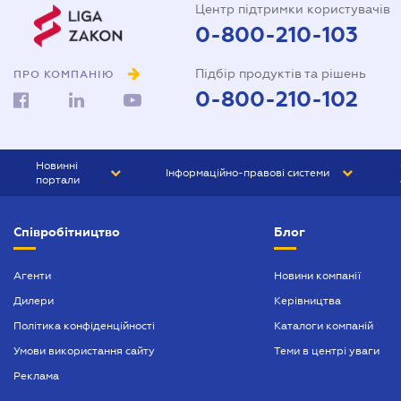
Центр підтримки користувачів
0-800-210-103
Підбір продуктів та рішень
ПРО КОМПАНІЮ
0-800-210-102
Новинні
Інформаційно-правові системи
портали
ЮРЛІГА
Право України
Співробітництво
Блог
БІЗНЕС
ГРАНД
БУХГАЛТЕР.ua
ПРАЙМ
Агенти
Новини компанії
Дилери
Керівництва
БУХГАЛТЕР ПРОФ
Політика конфіденційності
Каталоги компаній
ЮРИСТ ПРОФ
Умови використання сайту
Теми в центрі уваги
ЮРИСТ
Реклама
ПІДПРИЄМЕЦЬ