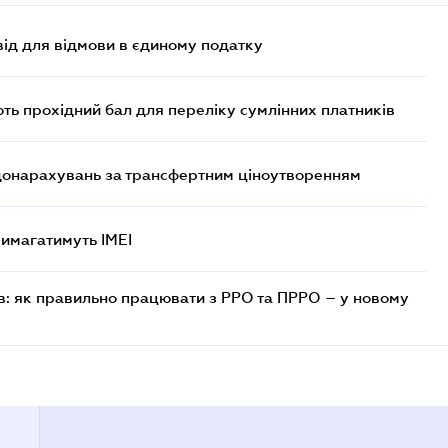
ід для відмови в єдиному податку
ють прохідний бал для переліку сумлінних платників
 донарахувань за трансфертним ціноутворенням
 вимагатимуть IMEI
в: як правильно працювати з РРО та ПРРО – у новому