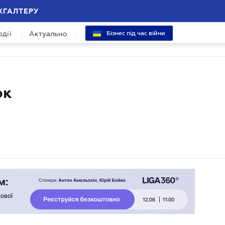
ХГАЛТЕРУ
одії
Актуально
Бізнес під час війни
ок