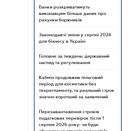
Банки розкриватимуть
виконавцям більше даних про
рахунки боржників
Законодавчі зміни у серпні 2026
для бізнесу в Україні
Головне за тиждень: державний
нагляд та регулювання
Кабмін продовжив пільговий
період для косметики без
техрегламенту, та реальний строк
значно коротший за заявлений
Перезавантаження строків
податкових перевірок після 1
серпня 2026 року: чи буде
обчислення строків давності "з