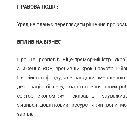
ПРАВОВА ПОДІЯ:
Уряд не планує переглядати рішення про розм
ВПЛИВ НА БІЗНЕС:
Про це розповів Віце-прем'єр-міністр Укр
зниження ЄСВ, зробивши крок назустріч бізн
Пенсійного фонду, але завдяки зменшенню 
детінізацію бізнесу, і на створення нових р
секторі економіки», - сказав він, зауваж
з'явився додатковий ресурс, який вони м
зарплат.