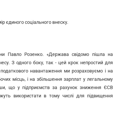
ір єдиного соціального внеску.
аїни Павло Розенко. «Держава свідомо пішла на
есу. З одного боку, так - цей крок непростий для
податкового навантаження ми розраховуємо і на
обочих місць, і на збільшення зарплат у легальному
ивши, що у підприємств за рахунок зниження ЄСВ
ожуть використати в тому числі для підвищення