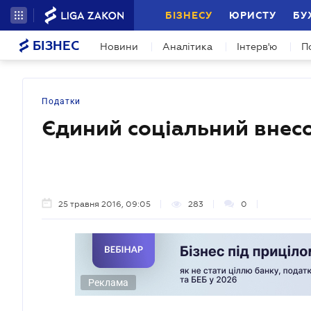
БІЗНЕСУ
ЮРИСТУ
БУ
БІЗНЕС
Новини
Аналітика
Інтерв'ю
П
Податки
Єдиний соціальний внес
25 травня 2016, 09:05
283
0
Реклама