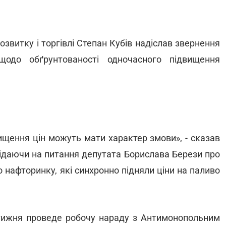
озвитку і торгівлі Степан Кубів надіслав звернення
щодо обґрунтованості одночасного підвищення
вищення цін можуть мати характер змови», - сказав
повідаючи на питання депутата Борислава Берези про
 нафторинку, які синхронно підняли ціни на паливо
тижня проведе робочу нараду з Антимонопольним