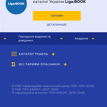
Liga:BOOK
каталог України
ТАРИФИ
ДЕТАЛЬНІШЕ
Періодичні видання та
Академія
довідники
ЮРИСТ&ЗАКОН
АКАДЕМІЯ ЛІГА:ЗАКОН
КАТАЛОГ РІШЕНЬ
БУХГАЛТЕР&ЗАКОН
ВСІ ТАРИФИ ЛІГА:ЗАКОН
ВІСНИК МСФЗ
ІНТЕРБУХ
ОСОБИСТИЙ ЕКСПЕРТ
©
ТОВ "інформаційно-аналітичний центр ЛІГА", 1991-2026.
©
ТОВ "ЛІГА ЗАКОН", 2007-2026.
©
Інформаційне агенство "ЛІГА:ЗАКОН", 2010-2026.