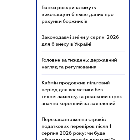
Банки розкриватимуть
виконавцям більше даних про
рахунки боржників
Законодавчі зміни у серпні 2026
для бізнесу в Україні
Головне за тиждень: державний
нагляд та регулювання
Кабмін продовжив пільговий
період для косметики без
техрегламенту, та реальний строк
значно коротший за заявлений
Перезавантаження строків
податкових перевірок після 1
серпня 2026 року: чи буде
обчислення строків давності "з