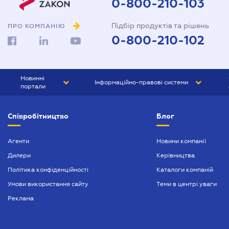
0-800-210-103
Підбір продуктів та рішень
ПРО КОМПАНІЮ
0-800-210-102
Новинні
Інформаційно-правові системи
портали
ЮРЛІГА
Право України
Співробітництво
Блог
БІЗНЕС
ГРАНД
БУХГАЛТЕР.ua
ПРАЙМ
Агенти
Новини компанії
Дилери
Керівництва
БУХГАЛТЕР ПРОФ
Політика конфіденційності
Каталоги компаній
ЮРИСТ ПРОФ
Умови використання сайту
Теми в центрі уваги
ЮРИСТ
Реклама
ПІДПРИЄМЕЦЬ