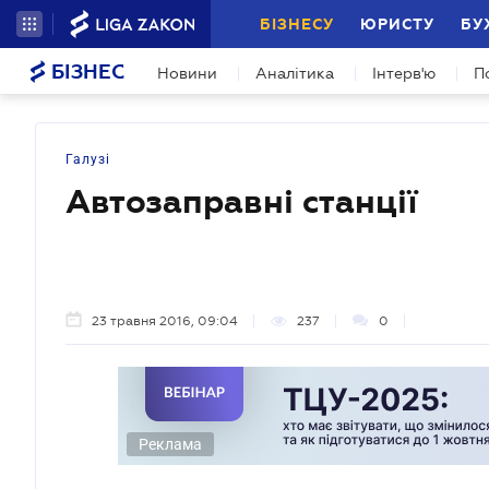
БІЗНЕСУ
ЮРИСТУ
БУ
БІЗНЕС
Новини
Аналітика
Інтерв'ю
П
Галузі
Автозаправні станції
23 травня 2016, 09:04
237
0
Реклама