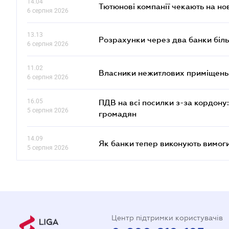
14.04
Тютюнові компанії чекають на но
6 серпня 2026
13.13
Розрахунки через два банки біль
6 серпня 2026
11.02
Власники нежитлових приміщень 
6 серпня 2026
16.05
ПДВ на всі посилки з-за кордону:
5 серпня 2026
громадян
14.09
Як банки тепер виконують вимоги
5 серпня 2026
Центр підтримки користувачів