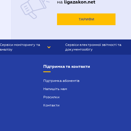
ligazakon.net
на
ТАРИФИ
Сервіси моніторингу та
Сервіси електронної звітності та
аналізу
документообігу
CONTR AGENT
Liga:REPORT
Підтримка та контакти
SMS-МАЯК
VERDICTUM
Підтримка абонентів
Напишіть нам
SEMANTRUM
Розсилки
SMS-МАЯК ІПОТЕКА
Контакти