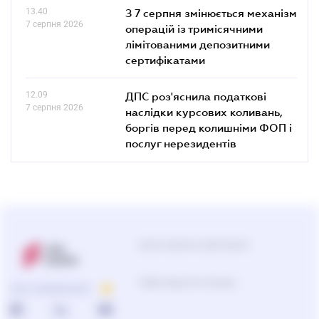
13.40
З 7 серпня змінюється механізм
7 серпня 2026
операцій із тримісячними
лімітованими депозитними
сертифікатами
12.09
ДПС роз'яснила податкові
7 серпня 2026
наслідки курсових коливань,
боргів перед колишніми ФОП і
послуг нерезидентів
Центр підтримки користувачів
Підбір продуктів та рішень
ПРО КОМПАНІЮ