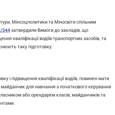
ктури, Мінсоцполитики та Міносвіти спільним
2/344
затвердили Вимоги до закладів, що
ення кваліфікації водіїв транспортних засобів, та
ійснюють таку підготовку.
вку і підвищення кваліфікації водіїв, повинен мати
ки, майданчик для навчання з початкового керування
власником або орендарем класів, майданчиків та
ентами.