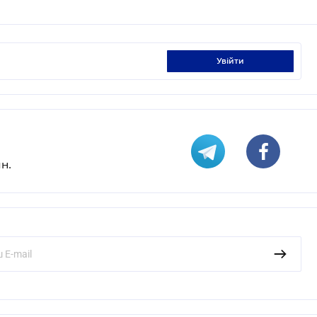
увійти
н.