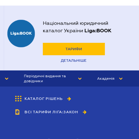
Національний юридичний
Liga:BOOK
каталог України
ТАРИФИ
ДЕТАЛЬНІШЕ
Періодичні видання та
Академія
довідники
ЮРИСТ&ЗАКОН
АКАДЕМІЯ ЛІГА:ЗАКОН
КАТАЛОГ РІШЕНЬ
БУХГАЛТЕР&ЗАКОН
ВСІ ТАРИФИ ЛІГА:ЗАКОН
ВІСНИК МСФЗ
ІНТЕРБУХ
ОСОБИСТИЙ ЕКСПЕРТ