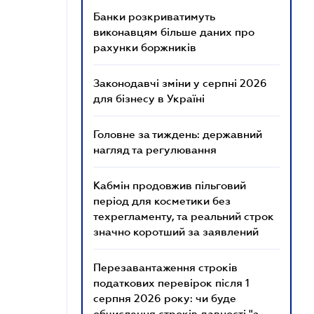
Банки розкриватимуть
виконавцям більше даних про
рахунки боржників
Законодавчі зміни у серпні 2026
для бізнесу в Україні
Головне за тиждень: державний
нагляд та регулювання
Кабмін продовжив пільговий
період для косметики без
техрегламенту, та реальний строк
значно коротший за заявлений
Перезавантаження строків
податкових перевірок після 1
серпня 2026 року: чи буде
обчислення строків давності "з