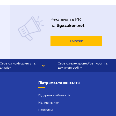
Реклама та PR
ligazakon.net
на
ТАРИФИ
Сервіси моніторингу та
Сервіси електронної звітності та
аналізу
документообігу
CONTR AGENT
Liga:REPORT
Підтримка та контакти
SMS-МАЯК
VERDICTUM
Підтримка абонентів
Напишіть нам
SEMANTRUM
Розсилки
SMS-МАЯК ІПОТЕКА