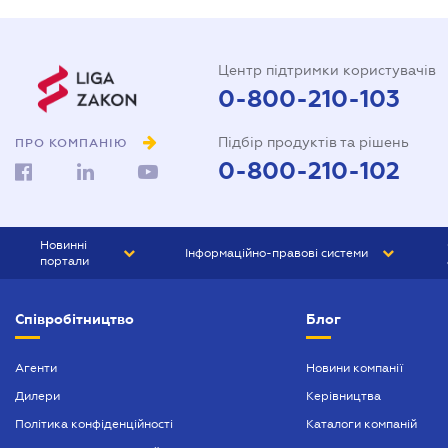
Центр підтримки користувачів
0-800-210-103
Підбір продуктів та рішень
ПРО КОМПАНІЮ
0-800-210-102
Новинні
Інформаційно-правові системи
портали
ЮРЛІГА
Право України
Співробітництво
Блог
БІЗНЕС
ГРАНД
БУХГАЛТЕР.ua
ПРАЙМ
Агенти
Новини компанії
Дилери
Керівництва
БУХГАЛТЕР ПРОФ
Політика конфіденційності
Каталоги компаній
ЮРИСТ ПРОФ