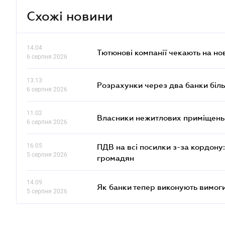
Схожі новини
14.04
Тютюнові компанії чекають на но
6 серпня 2026
13.13
Розрахунки через два банки біль
6 серпня 2026
11.02
Власники нежитлових приміщень 
6 серпня 2026
16.05
ПДВ на всі посилки з-за кордону:
5 серпня 2026
громадян
14.09
Як банки тепер виконують вимоги
5 серпня 2026