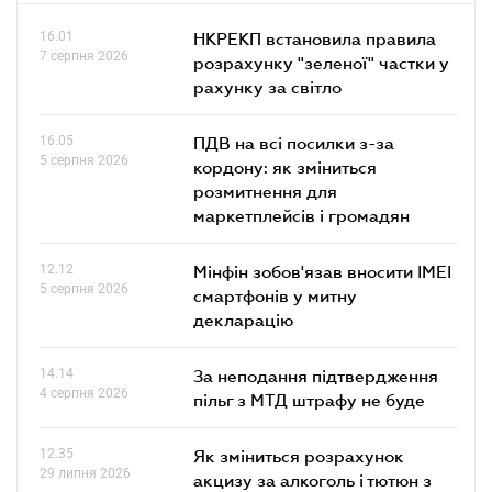
16.01
НКРЕКП встановила правила
7 серпня 2026
розрахунку "зеленої" частки у
рахунку за світло
16.05
ПДВ на всі посилки з-за
5 серпня 2026
кордону: як зміниться
розмитнення для
маркетплейсів і громадян
12.12
Мінфін зобов'язав вносити IMEI
5 серпня 2026
смартфонів у митну
декларацію
14.14
За неподання підтвердження
4 серпня 2026
пільг з МТД штрафу не буде
12.35
Як зміниться розрахунок
29 липня 2026
акцизу за алкоголь і тютюн з