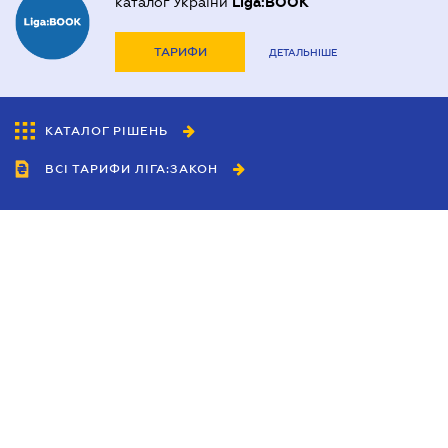
каталог України
Liga:BOOK
ТАРИФИ
ДЕТАЛЬНІШЕ
КАТАЛОГ РІШЕНЬ
ВСІ ТАРИФИ ЛІГА:ЗАКОН
Співробітництво
Агенти
Дилери
Політика конфіденційності
Умови використання сайту
Реклама
Блог