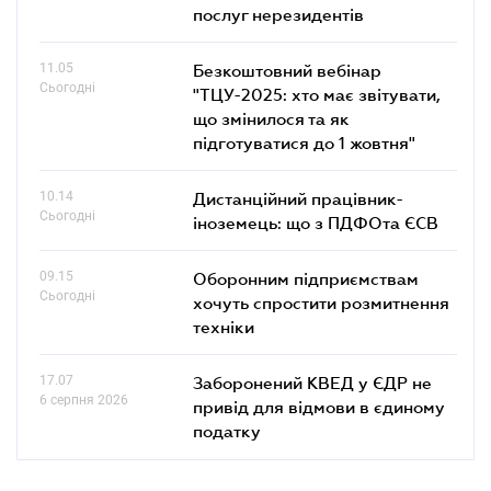
послуг нерезидентів
11.05
Безкоштовний вебінар
Сьогодні
"ТЦУ-2025: хто має звітувати,
що змінилося та як
підготуватися до 1 жовтня"
10.14
Дистанційний працівник-
Сьогодні
іноземець: що з ПДФОта ЄСВ
09.15
Оборонним підприємствам
Сьогодні
хочуть спростити розмитнення
техніки
17.07
Заборонений КВЕД у ЄДР не
6 серпня 2026
привід для відмови в єдиному
податку