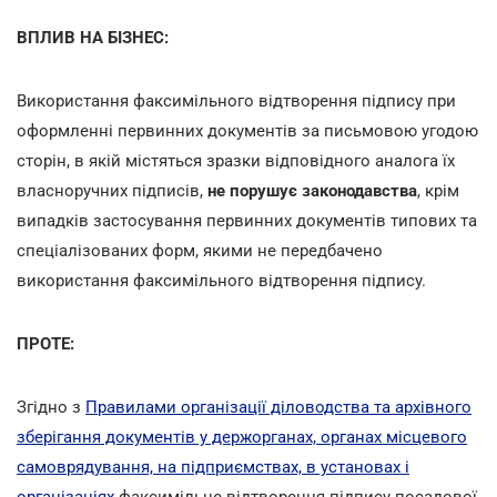
ВПЛИВ НА БІЗНЕС:
Використання факсимільного відтворення підпису при
оформленні первинних документів за письмовою угодою
сторін, в якій містяться зразки відповідного аналога їх
власноручних підписів,
не порушує законодавства
,
крім
випадків застосування первинних документів типових та
спеціалізованих форм, якими не передбачено
використання факсимільного відтворення підпису.
ПРОТЕ:
Згідно з
Правилами організації діловодства та архівного
зберігання документів у держорганах, органах місцевого
самоврядування, на підприємствах, в установах і
організаціях
факсимільне відтворення підпису посадової