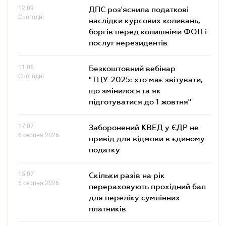
12.09
ДПС роз'яснила податкові
Сьогодні
наслідки курсових коливань,
боргів перед колишніми ФОП і
послуг нерезидентів
11.05
Безкоштовний вебінар
Сьогодні
"ТЦУ-2025: хто має звітувати,
що змінилося та як
підготуватися до 1 жовтня"
17.07
Заборонений КВЕД у ЄДР не
6 серпня 2026
привід для відмови в єдиному
податку
15.07
Скільки разів на рік
6 серпня 2026
перераховують прохідний бал
для переліку сумлінних
платників