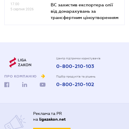
17.00
ВС захистив експортера олії
5 серпня 2026
від донарахувань за
трансфертним ціноутворенням
Центр підтримки користувачів
0-800-210-103
ПРО КОМПАНІЮ
Підбір продуктів та рішень
0-800-210-102
Реклама та PR
на
ligazakon.net