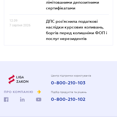
лімітованими депозитними
сертифікатами
12.09
ДПС роз'яснила податкові
7 серпня 2026
наслідки курсових коливань,
боргів перед колишніми ФОП і
послуг нерезидентів
Центр підтримки користувачів
0-800-210-103
ПРО КОМПАНІЮ
Підбір продуктів та рішень
0-800-210-102