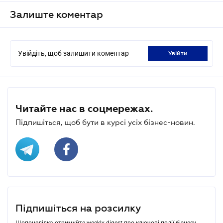
Залиште коментар
Увійдіть, щоб залишити коментар
увійти
Читайте нас в соцмережах.
Підпишіться, щоб бути в курсі усіх бізнес-новин.
Підпишіться на розсилку
Щопонеділка отримуйте weekly-digest про ключові події бізнесу