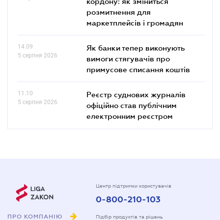
кордону: як зміниться
розмитнення для
маркетплейсів і громадян
14.09
Як банки тепер виконують
5 серпня 2026
вимоги стягувачів про
примусове списання коштів
11.10
Реєстр суднових журналів
5 серпня 2026
офіційно став публічним
електронним реєстром
Центр підтримки користувачів
0-800-210-103
ПРО КОМПАНІЮ
Підбір продуктів та рішень