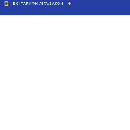
ВСІ ТАРИФИ ЛІГА:ЗАКОН
Співробітництво
Агенти
Дилери
Політика конфіденційності
Умови використання сайту
Реклама
Блог
Новини компанії
Керівництва
Каталоги компаній
Теми в центрі уваги
Підтримка та контакти