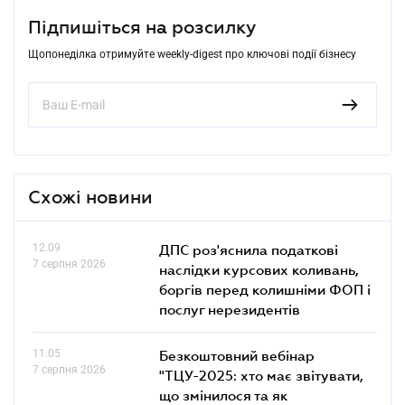
Підпишіться на розсилку
Щопонеділка отримуйте weekly-digest про ключові події бізнесу
Схожі новини
12.09
ДПС роз'яснила податкові
7 серпня 2026
наслідки курсових коливань,
боргів перед колишніми ФОП і
послуг нерезидентів
11.05
Безкоштовний вебінар
7 серпня 2026
"ТЦУ-2025: хто має звітувати,
що змінилося та як