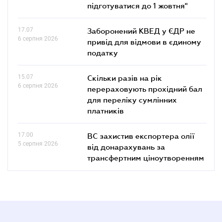
підготуватися до 1 жовтня"
17.07
Заборонений КВЕД у ЄДР не
6 серпня 2026
привід для відмови в єдиному
податку
15.07
Скільки разів на рік
6 серпня 2026
перераховують прохідний бал
для переліку сумлінних
платників
17.00
ВС захистив експортера олії
5 серпня 2026
від донарахувань за
трансфертним ціноутворенням