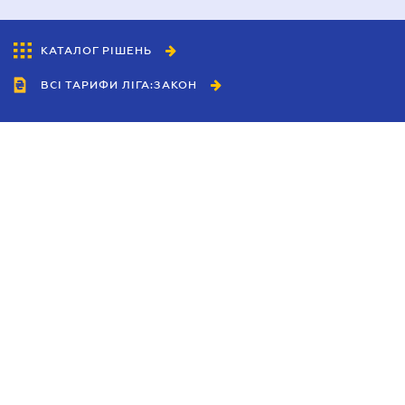
КАТАЛОГ РІШЕНЬ
ВСІ ТАРИФИ ЛІГА:ЗАКОН
Співробітництво
Агенти
Дилери
Політика конфіденційності
Умови використання сайту
Реклама
Блог
Новини компанії
Керівництва
Каталоги компаній