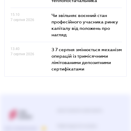
теплопостачальника
15.10
Чи звільняє воєнний стан
7 серпня 2026
професійного учасника ринку
капіталу від положень про
нагляд
13.40
З 7 серпня змінюється механізм
7 серпня 2026
операцій із тримісячними
лімітованими депозитними
сертифікатами
Центр підтримки користувачів
0-800-210-103
ПРО КОМПАНІЮ
Підбір продуктів та рішень