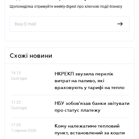
Щопонеділка отримуйте weekly-digest про ключові події бізнесу
Схожі новини
14.13
НКРЕКП звузила перелік
Сьогодні
витрат на паливо, які
враховують у тарифі на тепло
11.22
НБУ зобов'язав банки звітувати
Сьогодні
про статус платежу
17.05
Кому належатиме тепловий
7 серпня 2026
пункт, встановлений за кошти