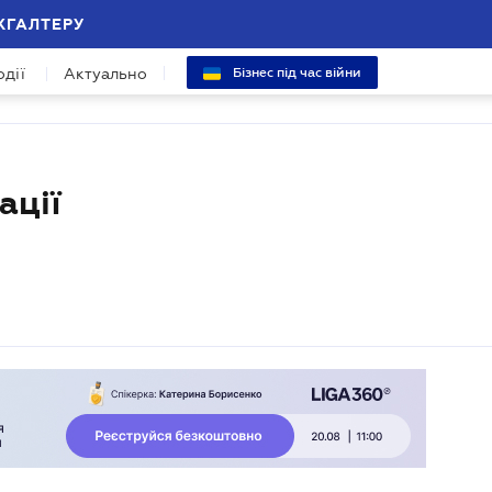
ХГАЛТЕРУ
одії
Актуально
Бізнес під час війни
ації