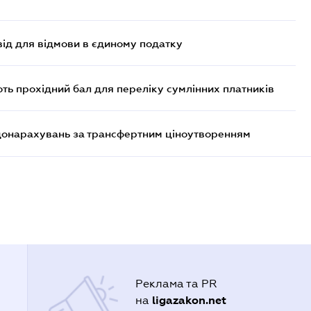
ід для відмови в єдиному податку
ють прохідний бал для переліку сумлінних платників
 донарахувань за трансфертним ціноутворенням
Реклама та PR
ligazakon.net
на