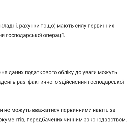
накладні, рахунки тощо) мають силу первинних
ня господарської операції.
ння даних податкового обліку до уваги можуть
ладені в разі фактичного здійснення господарської
и не можуть вважатися первинними навіть за
 документів, передбачених чинним законодавством.