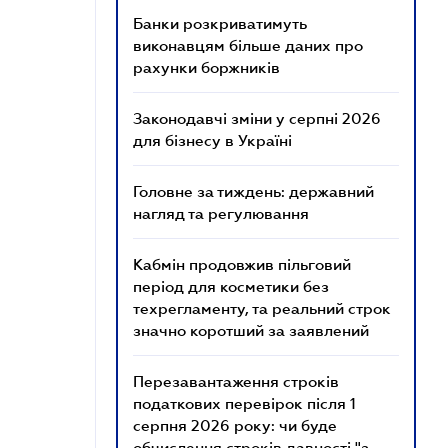
Банки розкриватимуть
виконавцям більше даних про
рахунки боржників
Законодавчі зміни у серпні 2026
для бізнесу в Україні
Головне за тиждень: державний
нагляд та регулювання
Кабмін продовжив пільговий
період для косметики без
техрегламенту, та реальний строк
значно коротший за заявлений
Перезавантаження строків
податкових перевірок після 1
серпня 2026 року: чи буде
обчислення строків давності "з