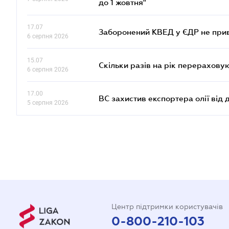
до 1 жовтня"
17.07
Заборонений КВЕД у ЄДР не прив
6 серпня 2026
15.07
Скільки разів на рік перерахову
6 серпня 2026
17.00
ВС захистив експортера олії від
5 серпня 2026
Центр підтримки користувачів
0-800-210-103