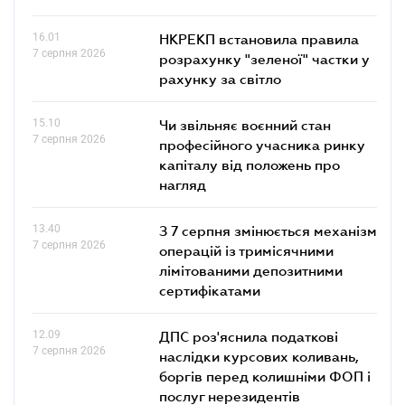
16.01
НКРЕКП встановила правила
7 серпня 2026
розрахунку "зеленої" частки у
рахунку за світло
15.10
Чи звільняє воєнний стан
7 серпня 2026
професійного учасника ринку
капіталу від положень про
нагляд
13.40
З 7 серпня змінюється механізм
7 серпня 2026
операцій із тримісячними
лімітованими депозитними
сертифікатами
12.09
ДПС роз'яснила податкові
7 серпня 2026
наслідки курсових коливань,
боргів перед колишніми ФОП і
послуг нерезидентів