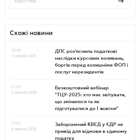
Схожі новини
12.09
ДПС роз'яснила податкові
7 серпня 2026
наслідки курсових коливань,
боргів перед колишніми ФОП і
послуг нерезидентів
11.05
Безкоштовний вебінар
7 серпня 2026
"ТЦУ-2025: хто має звітувати,
що змінилося та як
підготуватися до 1 жовтня"
17.07
Заборонений КВЕД у ЄДР не
6 серпня 2026
привід для відмови в єдиному
податку