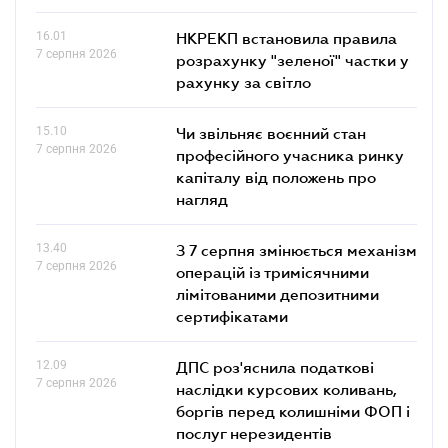
16.01
НКРЕКП встановила правила
7 серпня 2026
розрахунку "зеленої" частки у
рахунку за світло
15.10
Чи звільняє воєнний стан
7 серпня 2026
професійного учасника ринку
капіталу від положень про
нагляд
13.40
З 7 серпня змінюється механізм
7 серпня 2026
операцій із тримісячними
лімітованими депозитними
сертифікатами
12.09
ДПС роз'яснила податкові
7 серпня 2026
наслідки курсових коливань,
боргів перед колишніми ФОП і
послуг нерезидентів