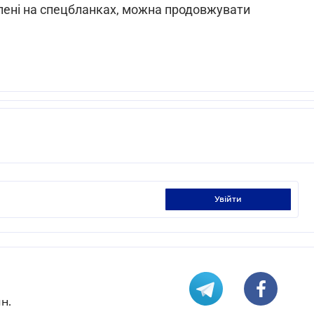
млені на спецбланках, можна продовжувати
увійти
н.