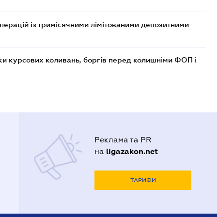
операцій із тримісячними лімітованими депозитними
ки курсових коливань, боргів перед колишніми ФОП і
Реклама та PR
ligazakon.net
на
ТАРИФИ