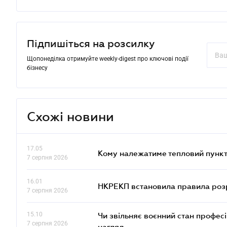
Підпишіться на розсилку
Щопонеділка отримуйте weekly-digest про ключові події
бізнесу
Схожі новини
17.05
Кому належатиме тепловий пункт
7 серпня 2026
16.01
НКРЕКП встановила правила розра
7 серпня 2026
15.10
Чи звільняє воєнний стан профес
7 серпня 2026
нагляд