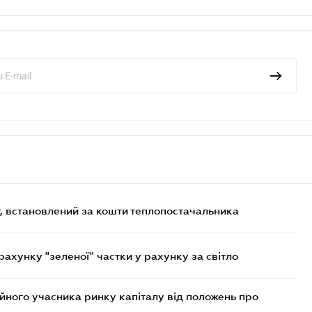
, встановлений за кошти теплопостачальника
хунку "зеленої" частки у рахунку за світло
ійного учасника ринку капіталу від положень про