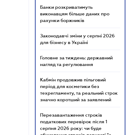
Банки розкриватимуть
виконавцям більше даних про
рахунки боржників
Законодавчі зміни у серпні 2026
для бізнесу в Україні
Головне за тиждень: державний
нагляд та регулювання
Кабмін продовжив пільговий
період для косметики без
техрегламенту, та реальний строк
значно коротший за заявлений
Перезавантаження строків
податкових перевірок після 1
серпня 2026 року: чи буде
обчислення строків давності "з