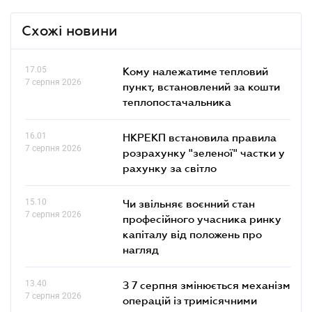
Схожі новини
17.05
Кому належатиме тепловий
7 серпня 2026
пункт, встановлений за кошти
теплопостачальника
16.01
НКРЕКП встановила правила
7 серпня 2026
розрахунку "зеленої" частки у
рахунку за світло
15.10
Чи звільняє воєнний стан
7 серпня 2026
професійного учасника ринку
капіталу від положень про
нагляд
13.40
З 7 серпня змінюється механізм
7 серпня 2026
операцій із тримісячними