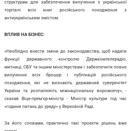
структурам для забезпечення вилучення з української
торгівлі всіх книг російського походження з
антиукраїнським змістом.
ВПЛИВ НА БІЗНЕС:
«Необхідно внести зміни до законодавства, щоб надати
функції державного контролю Держкомтелерадіо,
митниці, СБУ та іншим міністерствам і забезпечити повне
вилучення всіх брошур і публікацій російського
походження, які не визнають державний суверенітет
України та розпалюють міжнаціональну ворожнечу», -
сказав Віце-прем'єр-міністр - Міністр культури під час
«години питань до уряду» у Верховній Раді.
За його словами, практично такі проекти рішень вже
готові.