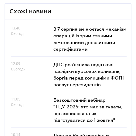
Схожі новини
13.40
З 7 серпня змінюється механізм
Сьогодні
операцій із тримісячними
лімітованими депозитними
сертифікатами
12.09
ДПС роз'яснила податкові
Сьогодні
наслідки курсових коливань,
боргів перед колишніми ФОП і
послуг нерезидентів
11.05
Безкоштовний вебінар
Сьогодні
"ТЦУ-2025: хто має звітувати,
що змінилося та як
підготуватися до 1 жовтня"
10.14
Дистанційний працівник-