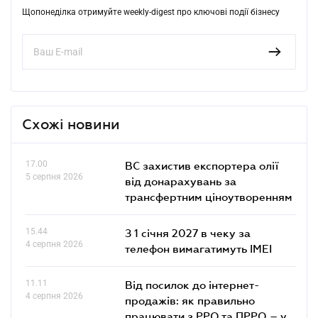
Щопонеділка отримуйте weekly-digest про ключові події бізнесу
Схожі новини
17.00
ВС захистив експортера олії
5 серпня 2026
від донарахувань за
трансфертним ціноутворенням
15.44
З 1 січня 2027 в чеку за
4 серпня 2026
телефон вимагатимуть IMEI
11.11
Від посилок до інтернет-
4 серпня 2026
продажів: як правильно
працювати з РРО та ПРРО – у