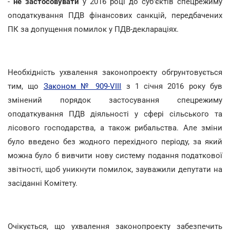
-
не застосовувати
у 2016 році до суб'єктів спецрежиму
оподаткування ПДВ фінансових санкцій, передбачених
ПК за допущення помилок у ПДВ-деклараціях.
Необхідність ухвалення законопроекту обгрунтовується
тим, що
Законом № 909-VIII
з 1 січня 2016 року був
змінений порядок застосування спецрежиму
оподаткування ПДВ діяльності у сфері сільського та
лісового господарства, а також рибальства. Але зміни
було введено без жодного перехідного періоду, за який
можна було б вивчити нову систему подання податкової
звітності, щоб уникнути помилок, зауважили депутати на
засіданні Комітету.
Очікується, що ухвалення законопроекту забезпечить