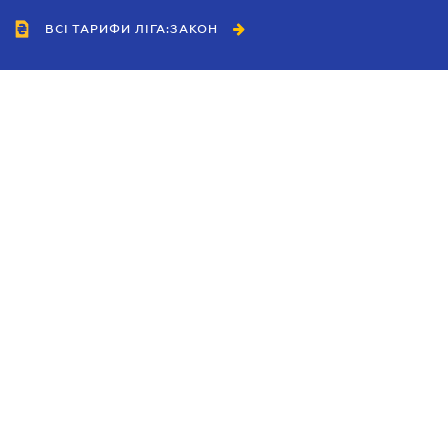
ВСІ ТАРИФИ ЛІГА:ЗАКОН
Співробітництво
Агенти
Дилери
Політика конфіденційності
Умови використання сайту
Реклама
Блог
Новини компанії
Керівництва
Каталоги компаній
Теми в центрі уваги
Підтримка та контакти