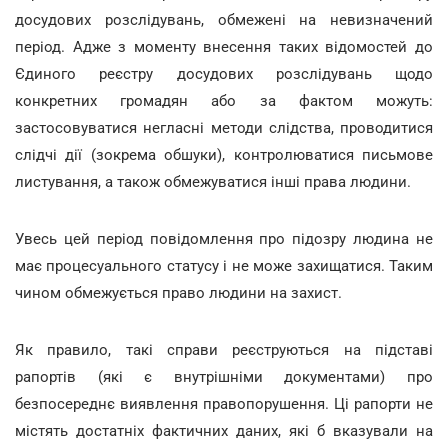
досудових розслідувань, обмежені на невизначений
період. Адже з моменту внесення таких відомостей до
Єдиного реєстру досудових розслідувань щодо
конкретних громадян або за фактом можуть:
застосовуватися негласні методи слідства, проводитися
слідчі дії (зокрема обшуки), контролюватися письмове
листування, а також обмежуватися інші права людини.
Увесь цей період повідомлення про підозру людина не
має процесуального статусу і не може захищатися. Таким
чином обмежується право людини на захист.
Як правило, такі справи реєструються на підставі
рапортів (які є внутрішніми документами) про
безпосереднє виявлення правопорушення. Ці рапорти не
містять достатніх фактичних даних, які б вказували на