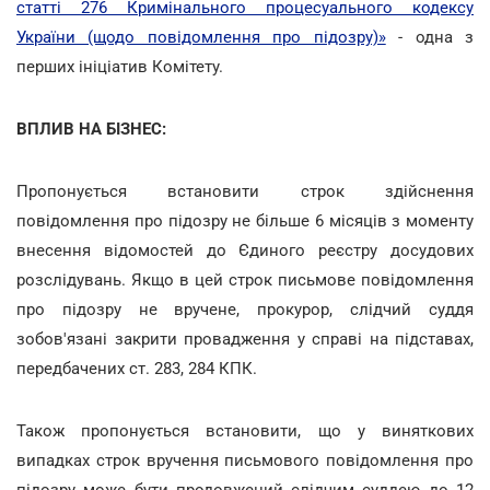
статті 276 Кримінального процесуального кодексу
України (щодо повідомлення про підозру)»
- одна з
перших ініціатив Комітету.
ВПЛИВ НА БІЗНЕС:
Пропонується встановити строк здійснення
повідомлення про підозру не більше 6 місяців з моменту
внесення відомостей до Єдиного реєстру досудових
розслідувань. Якщо в цей строк письмове повідомлення
про підозру не вручене, прокурор, слідчий суддя
зобов'язані закрити провадження у справі на підставах,
передбачених ст. 283, 284 КПК.
Також пропонується встановити, що у виняткових
випадках строк вручення письмового повідомлення про
підозру може бути продовжений слідчим суддею до 12