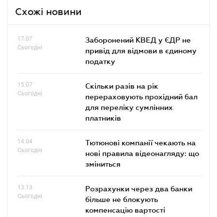
Схожі новини
17.07
Заборонений КВЕД у ЄДР не
Сьогодні
привід для відмови в єдиному
податку
15.07
Скільки разів на рік
Сьогодні
перераховують прохідний бал
для переліку сумлінних
платників
14.04
Тютюнові компанії чекають на
Сьогодні
нові правила відеонагляду: що
зміниться
13.13
Розрахунки через два банки
Сьогодні
більше не блокують
компенсацію вартості