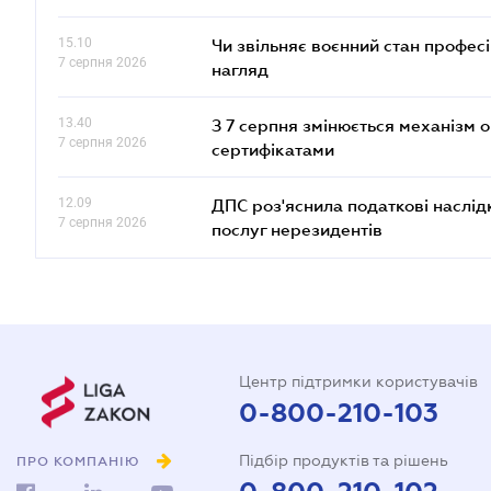
15.10
Чи звільняє воєнний стан профес
7 серпня 2026
нагляд
13.40
З 7 серпня змінюється механізм 
7 серпня 2026
сертифікатами
12.09
ДПС роз'яснила податкові наслід
7 серпня 2026
послуг нерезидентів
Центр підтримки користувачів
0-800-210-103
Підбір продуктів та рішень
ПРО КОМПАНІЮ