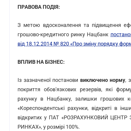
ПРАВОВА ПОДІЯ:
З метою вдосконалення та підвищення ефе
грошово-кредитного ринку Нацбанк
постано
від 18.12.2014 № 820 «Про зміну порядку фор
ВПЛИВ НА БІЗНЕС:
Із зазначеної постанови
виключено норму
, 
покриття обов'язкових резервів, які фор
рахунку в Нацбанку, залишки грошових к
«Кореспондентські рахунки, відкриті в інш
відкритих у ПАТ «РОЗРАХУНКОВИЙ ЦЕНТР
РИНКАХ», у розмірі 100%.