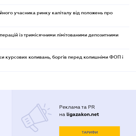
ійного учасника ринку капіталу від положень про
операцій із тримісячними лімітованими депозитними
ки курсових коливань, боргів перед колишніми ФОП і
Реклама та PR
ligazakon.net
на
ТАРИФИ