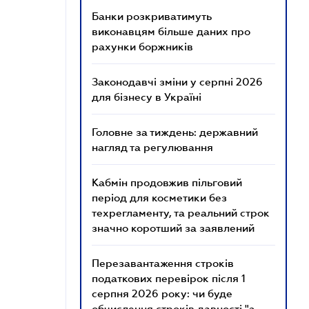
Банки розкриватимуть
виконавцям більше даних про
рахунки боржників
Законодавчі зміни у серпні 2026
для бізнесу в Україні
Головне за тиждень: державний
нагляд та регулювання
Кабмін продовжив пільговий
період для косметики без
техрегламенту, та реальний строк
значно коротший за заявлений
Перезавантаження строків
податкових перевірок після 1
серпня 2026 року: чи буде
обчислення строків давності "з