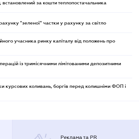
, встановлений за кошти теплопостачальника
хунку "зеленої" частки у рахунку за світло
ійного учасника ринку капіталу від положень про
операцій із тримісячними лімітованими депозитними
ки курсових коливань, боргів перед колишніми ФОП і
Реклама та PR