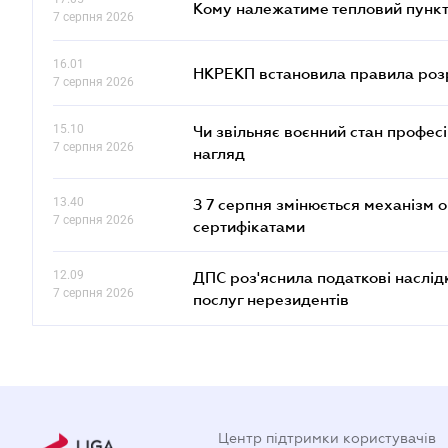
Кому належатиме тепловий пункт
7 серпня 2026
16.01
НКРЕКП встановила правила розра
7 серпня 2026
15.10
Чи звільняє воєнний стан профес
7 серпня 2026
нагляд
13.40
З 7 серпня змінюється механізм 
7 серпня 2026
сертифікатами
12.09
ДПС роз'яснила податкові наслід
7 серпня 2026
послуг нерезидентів
Центр підтримки користувачів