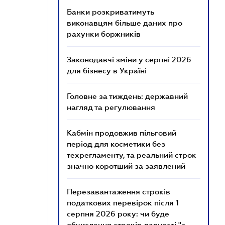
Банки розкриватимуть
виконавцям більше даних про
рахунки боржників
Законодавчі зміни у серпні 2026
для бізнесу в Україні
Головне за тиждень: державний
нагляд та регулювання
Кабмін продовжив пільговий
період для косметики без
техрегламенту, та реальний строк
значно коротший за заявлений
Перезавантаження строків
податкових перевірок після 1
серпня 2026 року: чи буде
обчислення строків давності "з