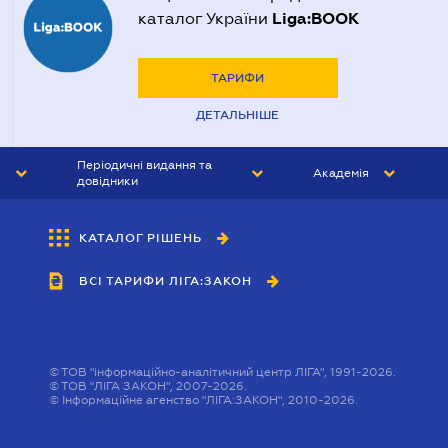
Liga:BOOK
каталог України
ТАРИФИ
ДЕТАЛЬНІШЕ
Періодичні видання та
Академія
довідники
ЮРИСТ&ЗАКОН
АКАДЕМІЯ ЛІГА:ЗАКОН
КАТАЛОГ РІШЕНЬ
БУХГАЛТЕР&ЗАКОН
ВСІ ТАРИФИ ЛІГА:ЗАКОН
ВІСНИК МСФЗ
ІНТЕРБУХ
ОСОБИСТИЙ ЕКСПЕРТ
©
ТОВ "інформаційно-аналітичний центр ЛІГА", 1991-2026.
©
ТОВ "ЛІГА ЗАКОН", 2007-2026.
©
Інформаційне агенство "ЛІГА:ЗАКОН", 2010-2026.