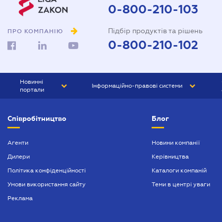
0-800-210-103
Підбір продуктів та рішень
ПРО КОМПАНІЮ
0-800-210-102
Новинні
Інформаційно-правові системи
портали
ЮРЛІГА
Право України
Співробітництво
Блог
БІЗНЕС
ГРАНД
БУХГАЛТЕР.ua
ПРАЙМ
Агенти
Новини компанії
Дилери
Керівництва
БУХГАЛТЕР ПРОФ
Політика конфіденційності
Каталоги компаній
ЮРИСТ ПРОФ
Умови використання сайту
Теми в центрі уваги
ЮРИСТ
Реклама
ПІДПРИЄМЕЦЬ