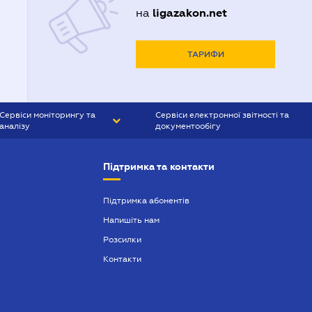
ligazakon.net
на
ТАРИФИ
Сервіси моніторингу та
Сервіси електронної звітності та
аналізу
документообігу
CONTR AGENT
Liga:REPORT
Підтримка та контакти
SMS-МАЯК
VERDICTUM
Підтримка абонентів
Напишіть нам
SEMANTRUM
Розсилки
SMS-МАЯК ІПОТЕКА
Контакти